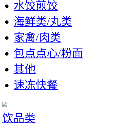
水饺煎饺
海鲜类/丸类
家禽/肉类
包点点心/粉面
其他
速冻快餐
饮品类