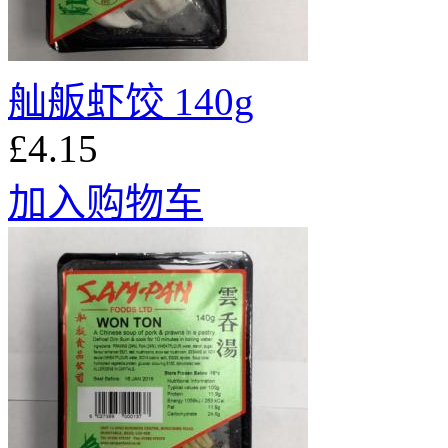
舢舨虾饺 140g
£4.15
加入购物车