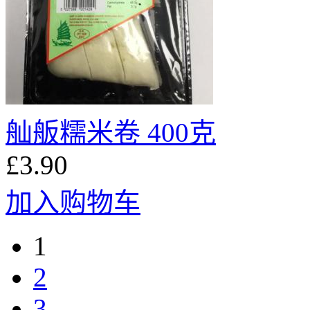
舢舨糯米卷 400克
£3.90
加入购物车
1
2
3