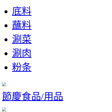
底料
蘸料
涮菜
涮肉
粉条
節慶食品/用品