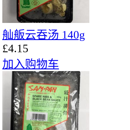
舢舨云吞汤 140g
£4.15
加入购物车