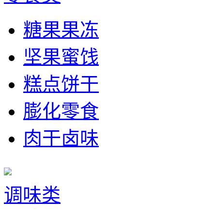
糖果果冻
坚果蜜饯
糕点饼干
膨化零食
肉干卤味
调味类