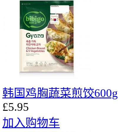
韩国鸡胸蔬菜煎饺600g
£5.95
加入购物车