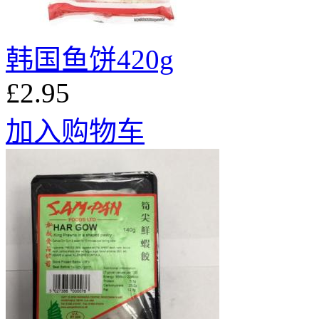
韩国鱼饼420g
£2.95
加入购物车