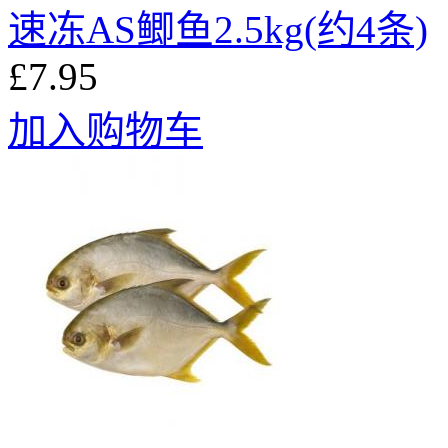
速冻AS鲫鱼2.5kg(约4条)
£7.95
加入购物车