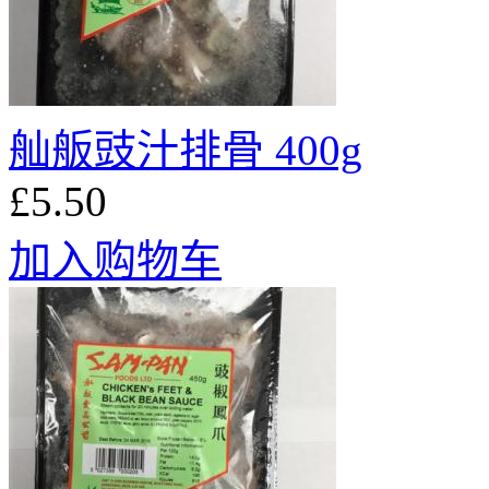
舢舨豉汁排骨 400g
£5.50
加入购物车