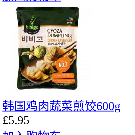
韩国鸡肉蔬菜煎饺600g
£5.95