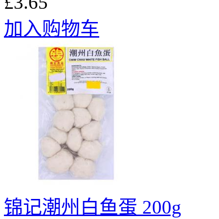
£3.65
加入购物车
锦记潮州白鱼蛋 200g