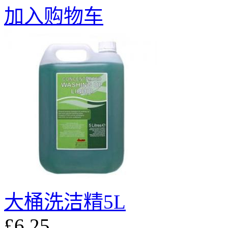
加入购物车
大桶洗洁精5L
£6.25