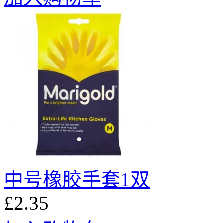
中号橡胶手套1双
£2.35