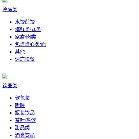
冷冻类
水饺煎饺
海鲜类/丸类
家禽/肉类
包点点心/粉面
其他
速冻快餐
饮品类
软包装
听装
瓶装饮品
茶叶/热饮
甜品类
酒类饮品