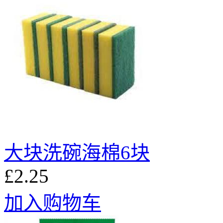
大块洗碗海棉6块
£2.25
加入购物车