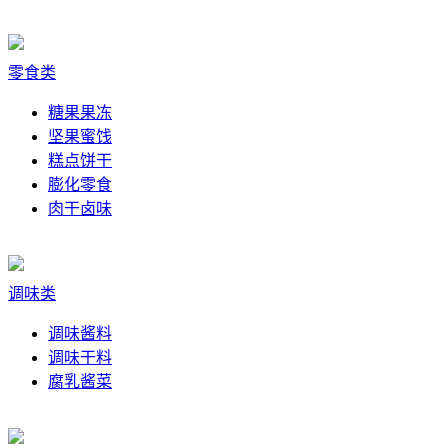
零食类
糖果果冻
坚果蜜饯
糕点饼干
膨化零食
肉干卤味
调味类
调味酱料
调味干料
腐乳酱菜