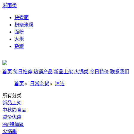
米面类
快煮面
粉条米粉
面粉
大米
杂粮
首页
每日推荐
热销产品
新品上架
火锅类
今日特价
联系我们
首页
日常杂货
清洁
>
>
所有分类
新品上架
中秋節食品
减价优惠
99p特價區
火锅季