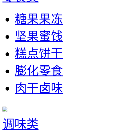
糖果果冻
坚果蜜饯
糕点饼干
膨化零食
肉干卤味
调味类