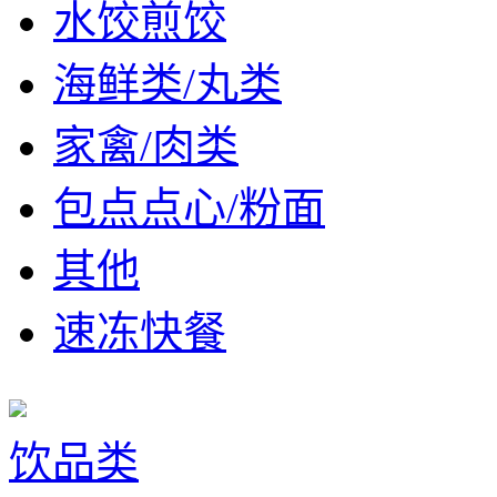
水饺煎饺
海鲜类/丸类
家禽/肉类
包点点心/粉面
其他
速冻快餐
饮品类