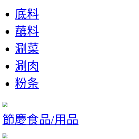
底料
蘸料
涮菜
涮肉
粉条
節慶食品/用品