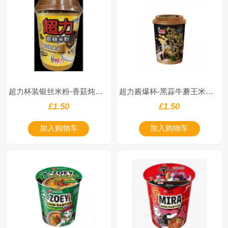
超力杯装银丝米粉-香菇炖鸡味66g
超力酱爆杯-黑蒜牛蘑王米粉77g
£1.50
£1.50
加入购物车
加入购物车