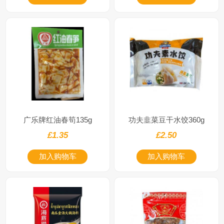
广乐牌红油春筍135g
功夫韭菜豆干水饺360g
£1.35
£2.50
加入购物车
加入购物车