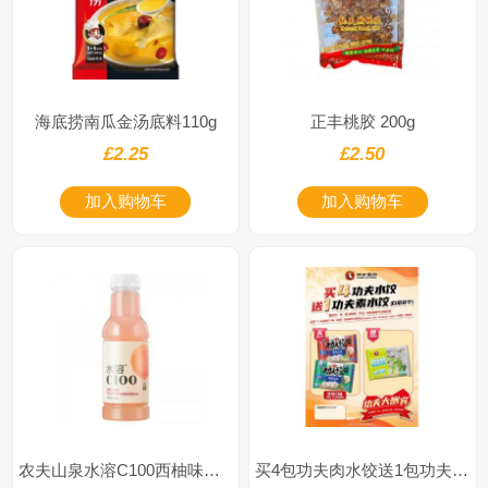
海底捞南瓜金汤底料110g
正丰桃胶 200g
£2.25
£2.50
加入购物车
加入购物车
农夫山泉水溶C100西柚味饮料445ml
买4包功夫肉水饺送1包功夫素水饺(隔機口味)