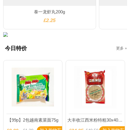
泰一龙虾丸200g
£2.25
今日特价
更多 +
【99p】2包越南素菜面75g
大丰收江西米粉特粗30x400g(箱)