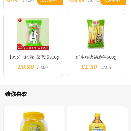
£0.99
£34.95
加入购物车
加入购物车
£1.30
£40.50
【99p】龙须红薯宽粉300g
纤多多火锅脆笋500g
£0.99
£1.50
£2.50
£2.05
猜你喜欢