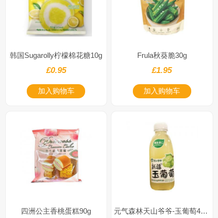
韩国Sugarolly柠檬棉花糖10g
Frula秋葵脆30g
£0.95
£1.95
加入购物车
加入购物车
四洲公主香桃蛋糕90g
元气森林天山爷爷-玉葡萄400ml