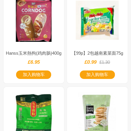
Hanss玉米熱狗(鸡肉肠)400g
【99p】2包越南素菜面75g
£6.95
£0.99
£1.30
加入购物车
加入购物车