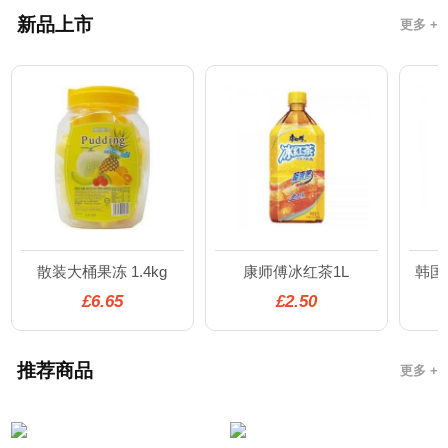
新品上市
更多 +
散装大桶果冻 1.4kg
康师傅冰红茶1L
韩国
£6.65
£2.50
推荐商品
更多 +