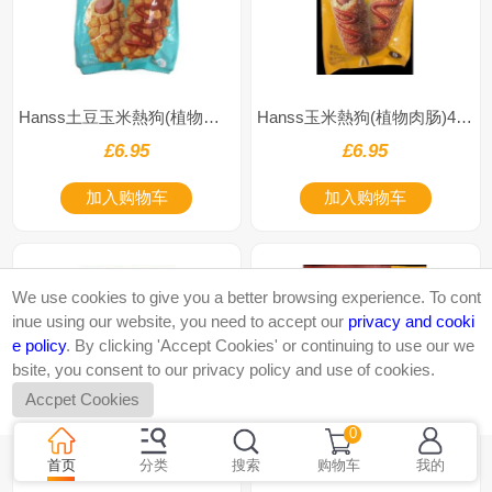
Hanss土豆玉米熱狗(植物肉肠)400g
Hanss玉米熱狗(植物肉肠)400g
£6.95
£6.95
加入购物车
加入购物车
We use cookies to give you a better browsing experience. To cont
inue using our website, you need to accept our
privacy and cooki
e policy
. By clicking 'Accept Cookies' or continuing to use our we
bsite, you consent to our privacy policy and use of cookies.
Accpet Cookies
0
首页
分类
搜索
购物车
我的
富隆正记雪白加工粉450g
双喜牌面包糠1kg