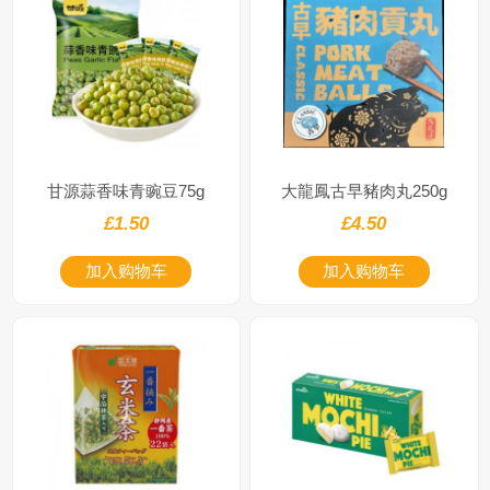
甘源蒜香味青豌豆75g
大龍鳳古早豬⾁丸250g
£1.50
£4.50
加入购物车
加入购物车