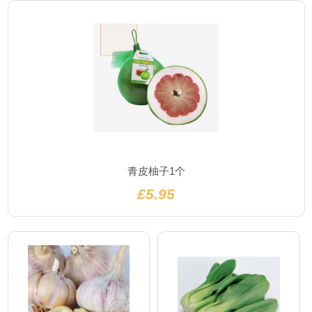
青皮柚子1个
£5.95