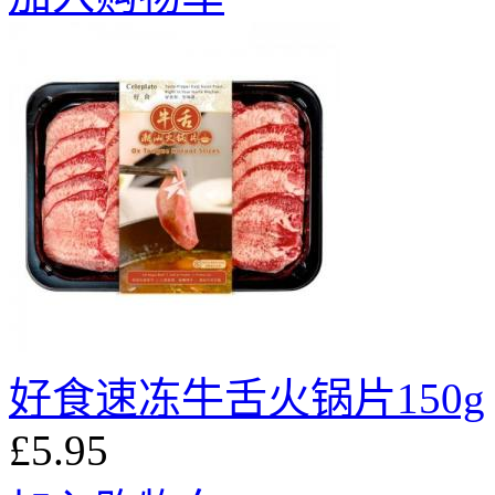
好食速冻牛舌火锅片150g
£5.95