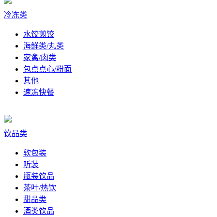
冷冻类
水饺煎饺
海鲜类/丸类
家禽/肉类
包点点心/粉面
其他
速冻快餐
饮品类
软包装
听装
瓶装饮品
茶叶/热饮
甜品类
酒类饮品