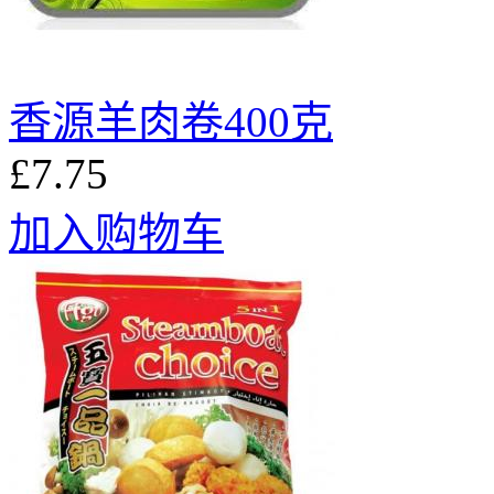
香源羊肉卷400克
£7.75
加入购物车