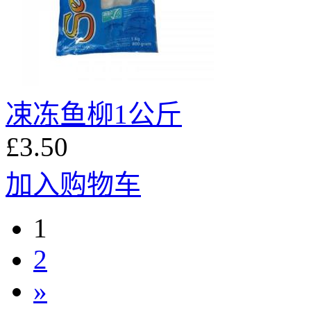
凁冻鱼柳1公斤
£3.50
加入购物车
1
2
»