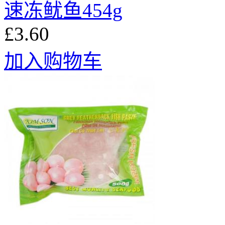
速冻鱿鱼454g
£3.60
加入购物车