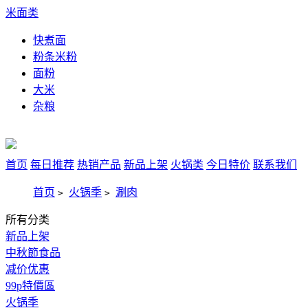
米面类
快煮面
粉条米粉
面粉
大米
杂粮
首页
每日推荐
热销产品
新品上架
火锅类
今日特价
联系我们
首页
火锅季
涮肉
>
>
所有分类
新品上架
中秋節食品
减价优惠
99p特價區
火锅季