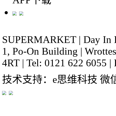
SUPERMARKET
|
Day In 
1, Po-On Building
|
Wrottes
4RT
|
Tel: 0121 622 6055
|
技术支持：e思维科技 微信:em