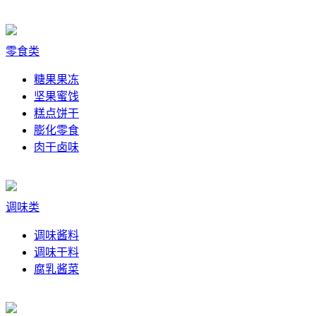
零食类
糖果果冻
坚果蜜饯
糕点饼干
膨化零食
肉干卤味
调味类
调味酱料
调味干料
腐乳酱菜