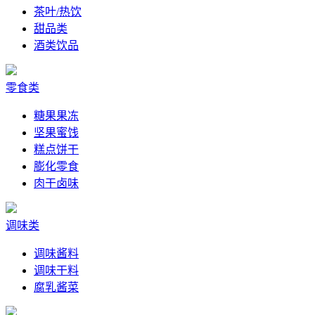
茶叶/热饮
甜品类
酒类饮品
零食类
糖果果冻
坚果蜜饯
糕点饼干
膨化零食
肉干卤味
调味类
调味酱料
调味干料
腐乳酱菜