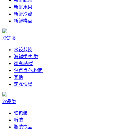
新鲜蔬菜
新鲜水果
新鲜冷藏
新鲜糕点
冷冻类
水饺煎饺
海鲜类/丸类
家禽/肉类
包点点心/粉面
其他
速冻快餐
饮品类
软包装
听装
瓶装饮品