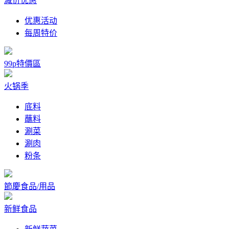
减价优惠
优惠活动
每周特价
99p特價區
火锅季
底料
蘸料
涮菜
涮肉
粉条
節慶食品/用品
新鲜食品