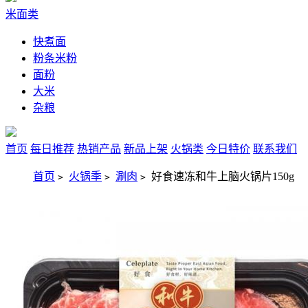
米面类
快煮面
粉条米粉
面粉
大米
杂粮
首页
每日推荐
热销产品
新品上架
火锅类
今日特价
联系我们
首页
火锅季
涮肉
好食速冻和牛上脑火锅片150g
>
>
>