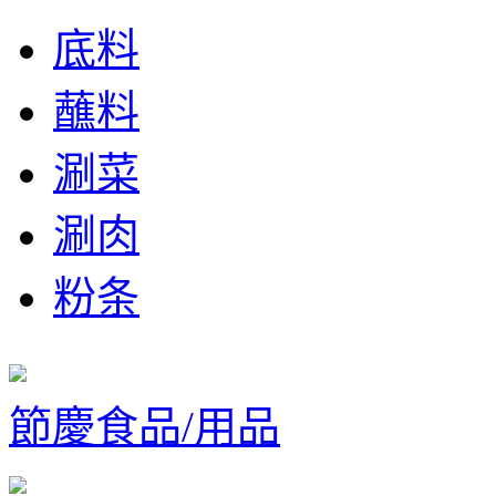
底料
蘸料
涮菜
涮肉
粉条
節慶食品/用品