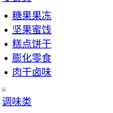
糖果果冻
坚果蜜饯
糕点饼干
膨化零食
肉干卤味
调味类