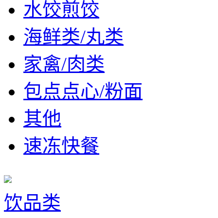
水饺煎饺
海鲜类/丸类
家禽/肉类
包点点心/粉面
其他
速冻快餐
饮品类