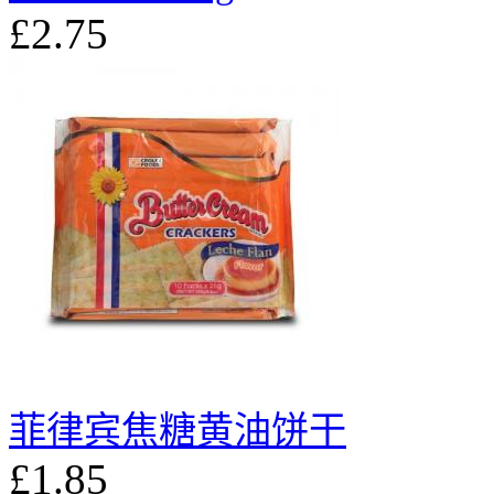
£2.75
菲律宾焦糖黄油饼干
£1.85