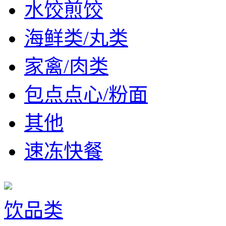
水饺煎饺
海鲜类/丸类
家禽/肉类
包点点心/粉面
其他
速冻快餐
饮品类