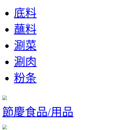
底料
蘸料
涮菜
涮肉
粉条
節慶食品/用品