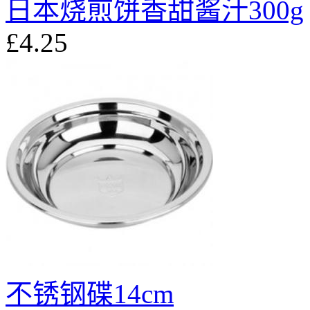
日本烧煎饼香甜酱汁300g
£4.25
不锈钢碟14cm