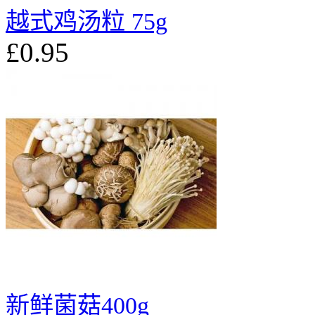
越式鸡汤粒 75g
£0.95
新鲜菌菇400g