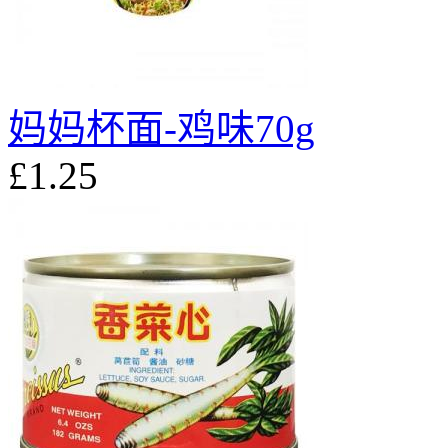
妈妈杯面-鸡味70g
£1.25