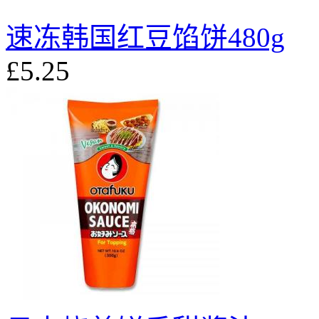
速冻韩国红豆馅饼480g
£5.25