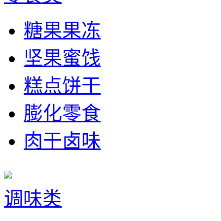
糖果果冻
坚果蜜饯
糕点饼干
膨化零食
肉干卤味
调味类