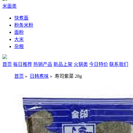
米面类
快煮面
粉条米粉
面粉
大米
杂粮
首页
每日推荐
热销产品
新品上架
火锅类
今日特价
联系我们
首页
日韩煮味
寿司紫菜 28g
>
>