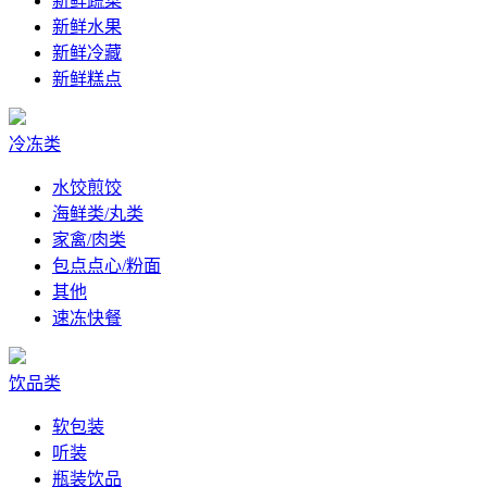
新鲜蔬菜
新鲜水果
新鲜冷藏
新鲜糕点
冷冻类
水饺煎饺
海鲜类/丸类
家禽/肉类
包点点心/粉面
其他
速冻快餐
饮品类
软包装
听装
瓶装饮品