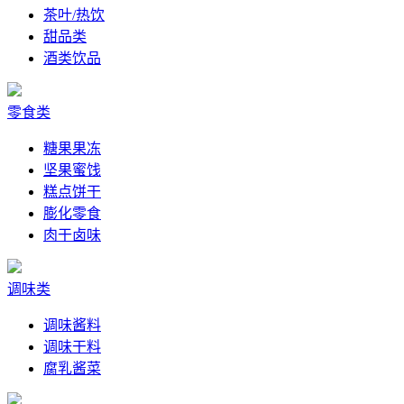
茶叶/热饮
甜品类
酒类饮品
零食类
糖果果冻
坚果蜜饯
糕点饼干
膨化零食
肉干卤味
调味类
调味酱料
调味干料
腐乳酱菜