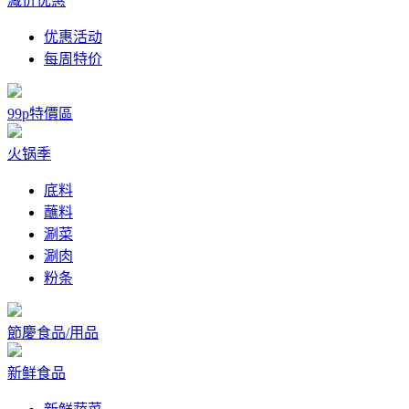
减价优惠
优惠活动
每周特价
99p特價區
火锅季
底料
蘸料
涮菜
涮肉
粉条
節慶食品/用品
新鲜食品