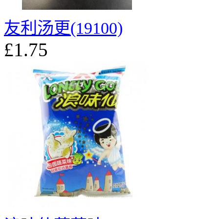
友利汤更(19100)
£1.75