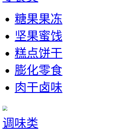
糖果果冻
坚果蜜饯
糕点饼干
膨化零食
肉干卤味
调味类