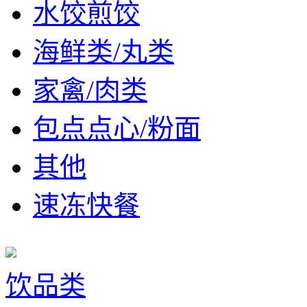
水饺煎饺
海鲜类/丸类
家禽/肉类
包点点心/粉面
其他
速冻快餐
饮品类