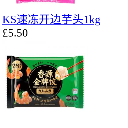
KS速冻开边芋头1kg
£5.50