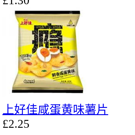
£1.30
上好佳咸蛋黄味薯片
£2.25