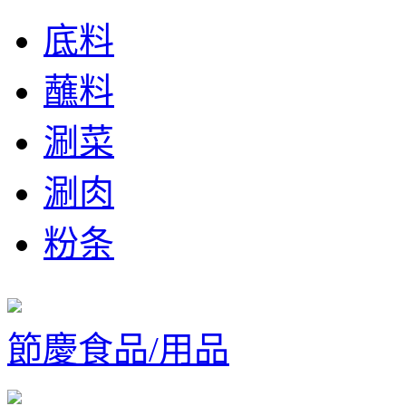
底料
蘸料
涮菜
涮肉
粉条
節慶食品/用品