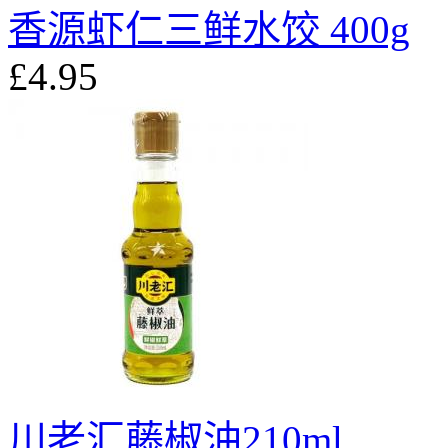
香源虾仁三鲜水饺 400g
£4.95
川老汇藤椒油210ml