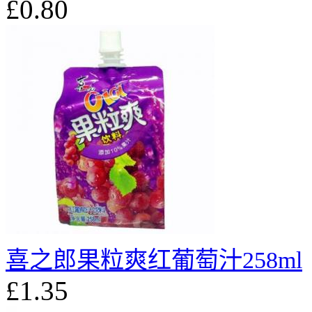
£0.80
喜之郎果粒爽红葡萄汁258ml
£1.35