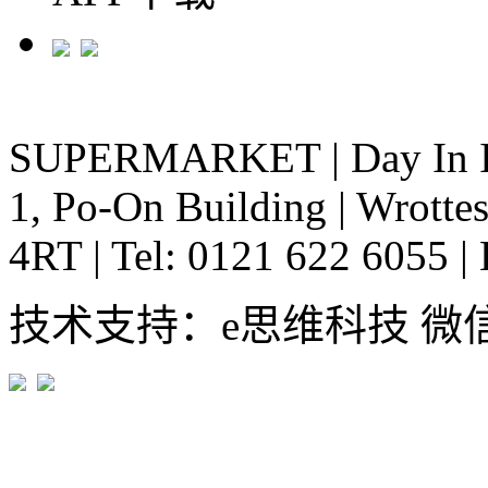
SUPERMARKET
|
Day In 
1, Po-On Building
|
Wrottes
4RT
|
Tel: 0121 622 6055
|
技术支持：e思维科技 微信:em