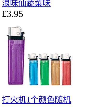
浪味仙蔬菜味
£3.95
打火机1个颜色随机