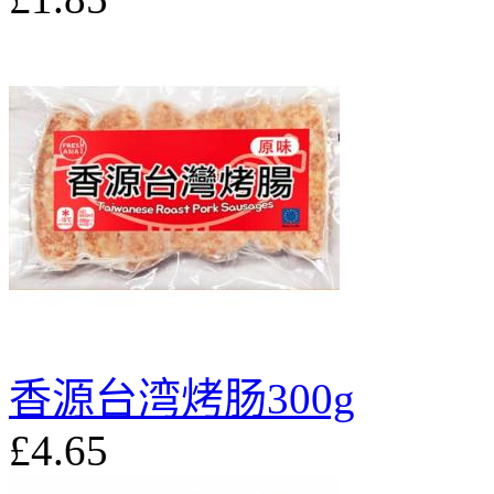
香源台湾烤肠300g
£4.65