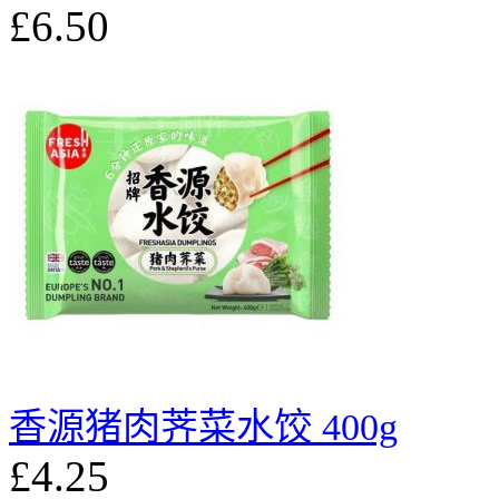
£6.50
香源猪肉荠菜水饺 400g
£4.25