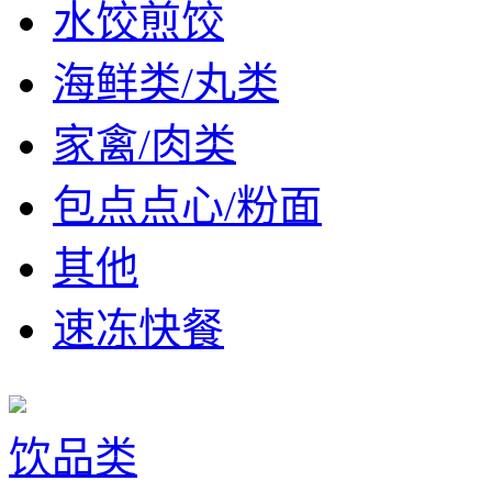
水饺煎饺
海鲜类/丸类
家禽/肉类
包点点心/粉面
其他
速冻快餐
饮品类