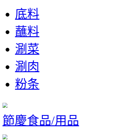
底料
蘸料
涮菜
涮肉
粉条
節慶食品/用品