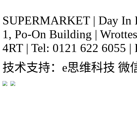
SUPERMARKET
|
Day In 
1, Po-On Building
|
Wrottes
4RT
|
Tel: 0121 622 6055
|
技术支持：e思维科技 微信:em