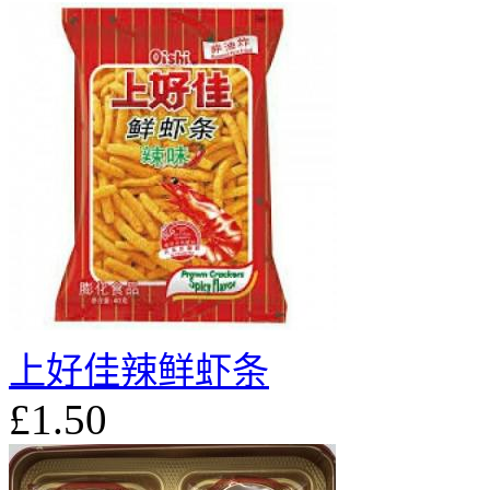
上好佳辣鲜虾条
£1.50