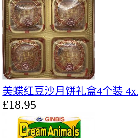
美蝶红豆沙月饼礼盒4个装 4x1
£18.95