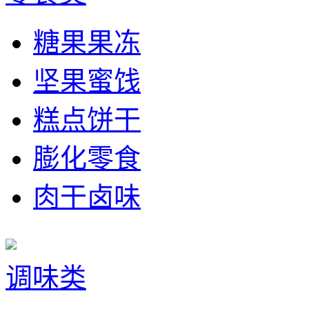
糖果果冻
坚果蜜饯
糕点饼干
膨化零食
肉干卤味
调味类