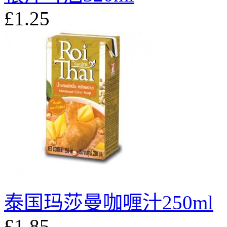
£1.25
泰国玛莎曼咖喱汁250ml
£1.85