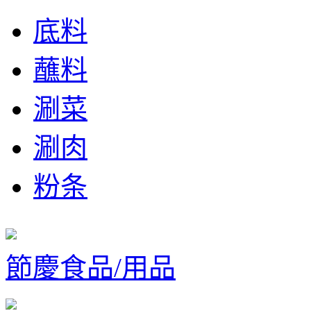
底料
蘸料
涮菜
涮肉
粉条
節慶食品/用品