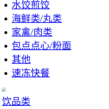
水饺煎饺
海鲜类/丸类
家禽/肉类
包点点心/粉面
其他
速冻快餐
饮品类