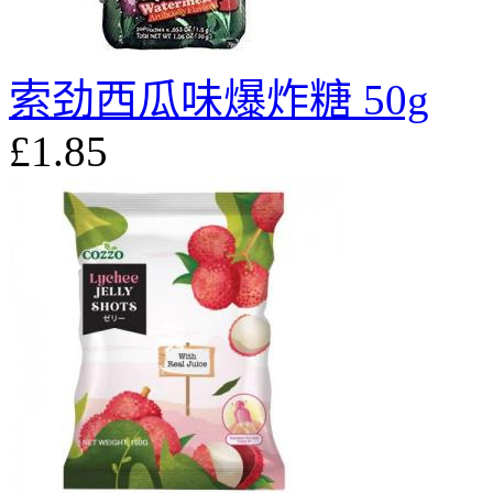
索劲西瓜味爆炸糖 50g
£1.85