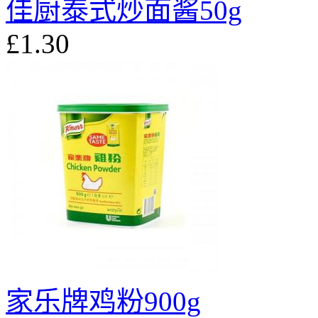
佳厨泰式炒面酱50g
£1.30
家乐牌鸡粉900g