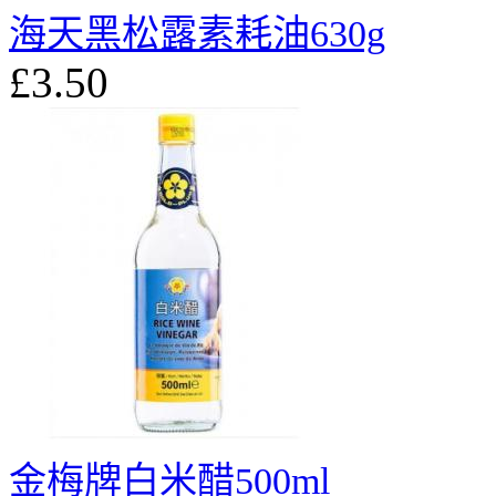
海天黑松露素耗油630g
£3.50
金梅牌白米醋500ml