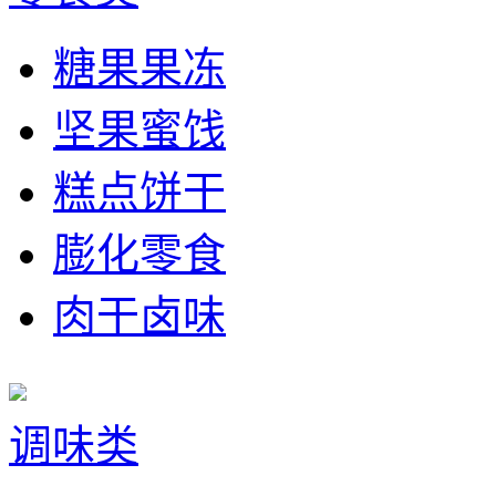
糖果果冻
坚果蜜饯
糕点饼干
膨化零食
肉干卤味
调味类