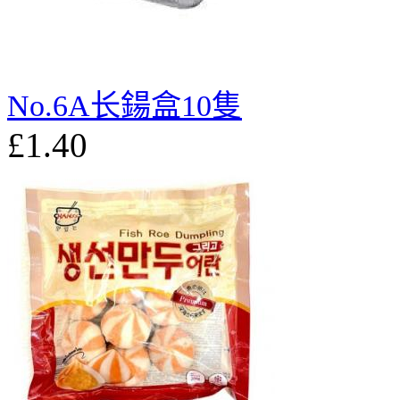
No.6A长鍚盒10隻
£1.40