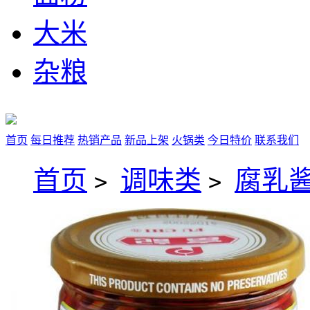
大米
杂粮
首页
每日推荐
热销产品
新品上架
火锅类
今日特价
联系我们
首页
调味类
腐乳
>
>