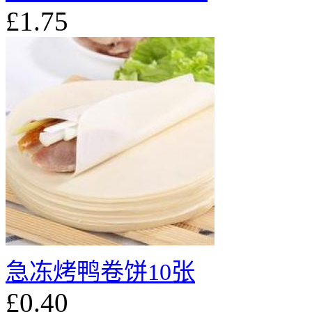
£1.75
急冻烤鸭卷饼10张
£0.40