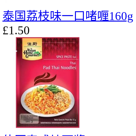
泰国荔枝味一口啫喱160g
£1.50