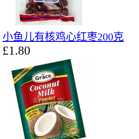
小鱼儿有核鸡心红枣200克
£1.80