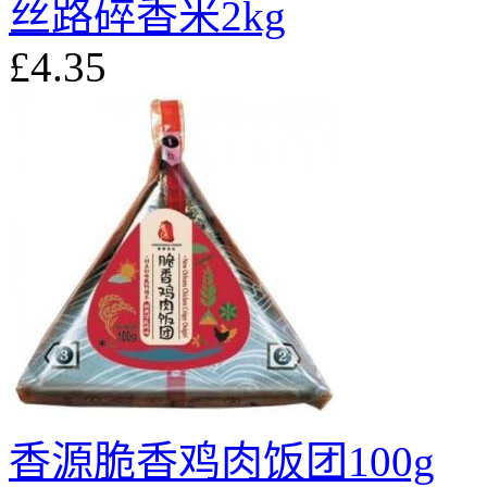
丝路碎香米2kg
£4.35
香源脆香鸡肉饭团100g