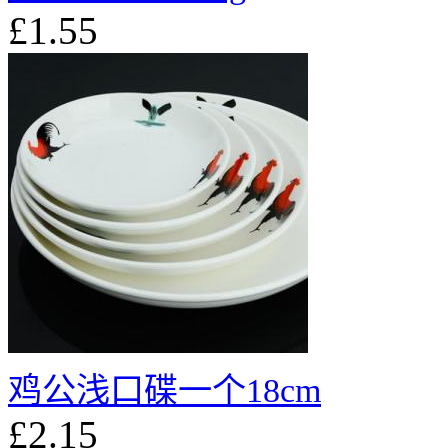
£1.55
鸡公浅口碟一个18cm
£2.15