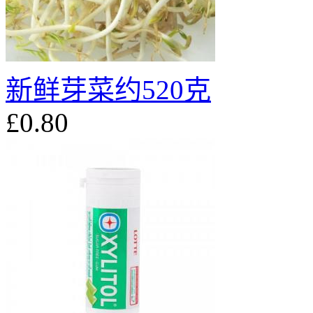
新鲜芽菜约520克
£0.80