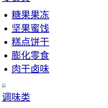
糖果果冻
坚果蜜饯
糕点饼干
膨化零食
肉干卤味
调味类