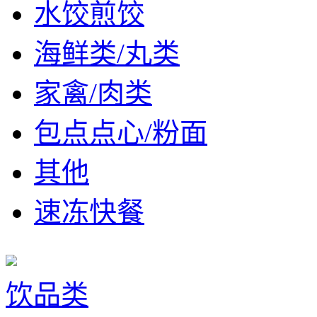
水饺煎饺
海鲜类/丸类
家禽/肉类
包点点心/粉面
其他
速冻快餐
饮品类