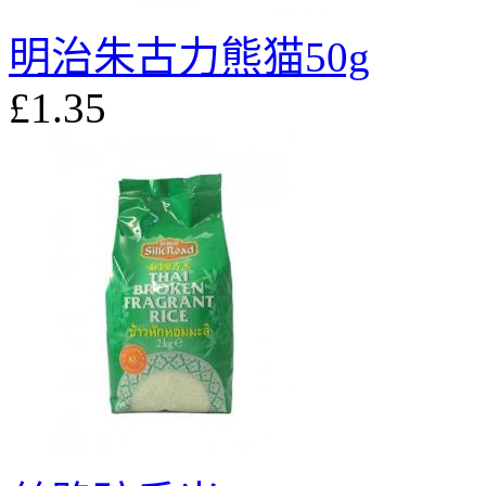
明治朱古力熊猫50g
£1.35