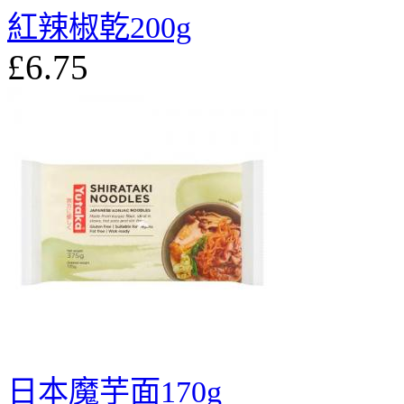
紅辣椒乾200g
£6.75
日本魔芋面170g