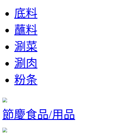
底料
蘸料
涮菜
涮肉
粉条
節慶食品/用品