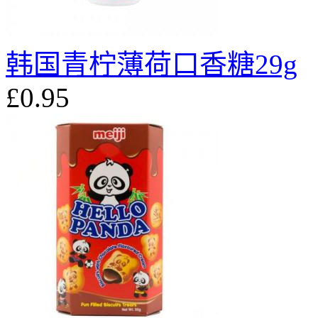
韩国青柠薄荷口香糖29g
£0.95