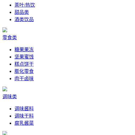
茶叶/热饮
甜品类
酒类饮品
零食类
糖果果冻
坚果蜜饯
糕点饼干
膨化零食
肉干卤味
调味类
调味酱料
调味干料
腐乳酱菜