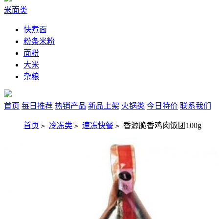
米面类
快煮面
粉条米粉
面粉
大米
杂粮
首页
每日推荐
热销产品
新品上架
火锅类
今日特价
联系我们
首页
冷冻类
速冻快餐
香源脆香鸡肉饭团100g
>
>
>