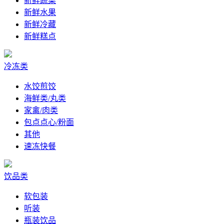
新鲜蔬菜
新鲜水果
新鲜冷藏
新鲜糕点
冷冻类
水饺煎饺
海鲜类/丸类
家禽/肉类
包点点心/粉面
其他
速冻快餐
饮品类
软包装
听装
瓶装饮品