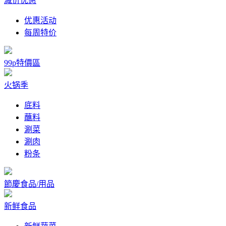
减价优惠
优惠活动
每周特价
99p特價區
火锅季
底料
蘸料
涮菜
涮肉
粉条
節慶食品/用品
新鲜食品