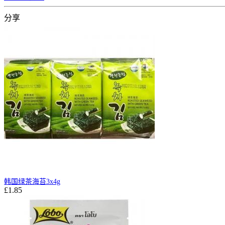
分享
韩国绿茶海苔3x4g
£1.85