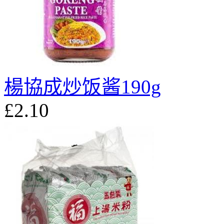
楊協成炒饭酱190g
£2.10