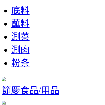
底料
蘸料
涮菜
涮肉
粉条
節慶食品/用品