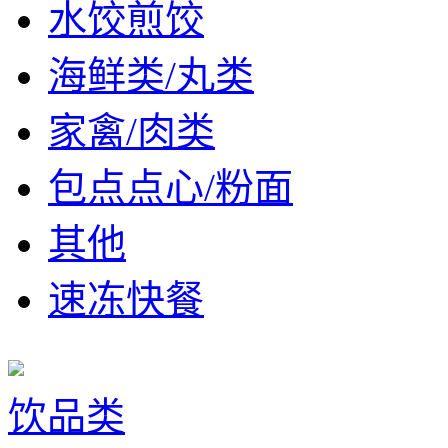
水饺煎饺
海鲜类/丸类
家禽/肉类
包点点心/粉面
其他
速冻快餐
饮品类