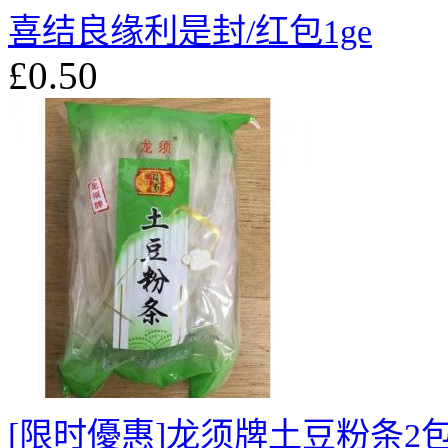
喜结良缘利是封/红包1ge
£0.50
[限时優惠]龙须牌土豆粉条2包£