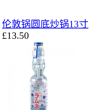
伦敦锅圆底炒锅13寸
£13.50