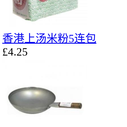
香港上汤米粉5连包
£4.25