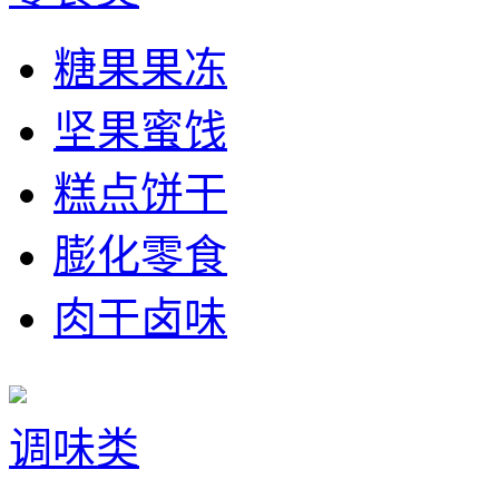
糖果果冻
坚果蜜饯
糕点饼干
膨化零食
肉干卤味
调味类