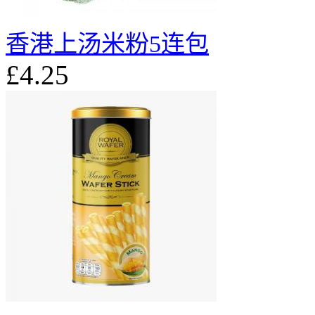
香港上汤米粉5连包
£4.25