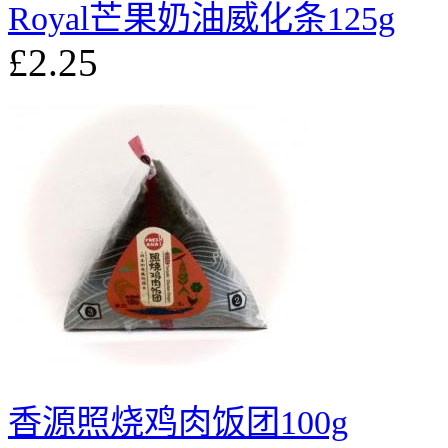
Royal芒果奶油威化条125g
£2.25
香源照烧鸡肉饭团100g