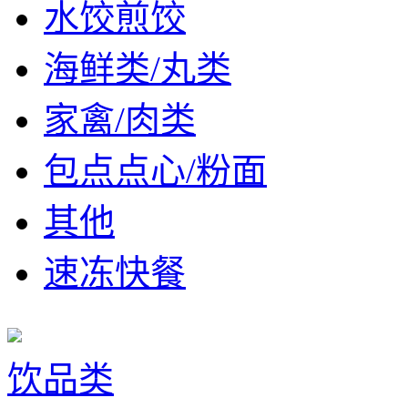
水饺煎饺
海鲜类/丸类
家禽/肉类
包点点心/粉面
其他
速冻快餐
饮品类