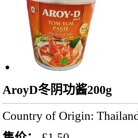
AroyD冬阴功酱200g
Country of Origin: Thailan
售价：
£1.50