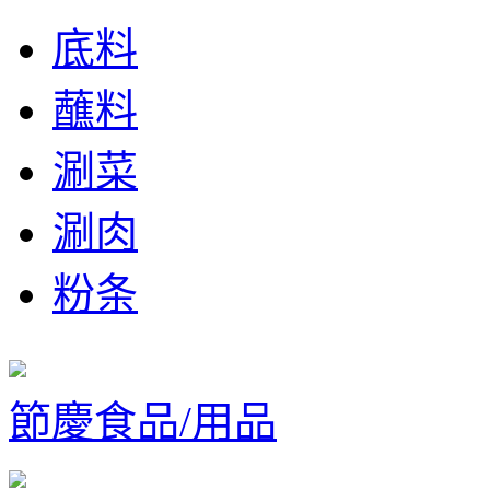
底料
蘸料
涮菜
涮肉
粉条
節慶食品/用品