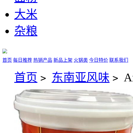
大米
杂粮
首页
每日推荐
热销产品
新品上架
火锅类
今日特价
联系我们
首页
东南亚风味
A
>
>