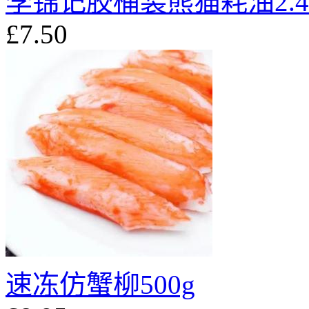
李锦记胶桶装熊猫耗油2.4
£7.50
速冻仿蟹柳500g