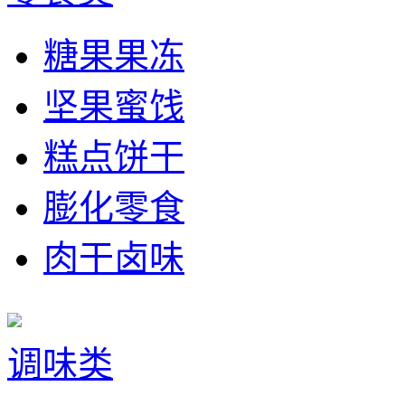
糖果果冻
坚果蜜饯
糕点饼干
膨化零食
肉干卤味
调味类