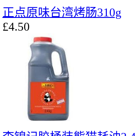
正点原味台湾烤肠310g
£4.50