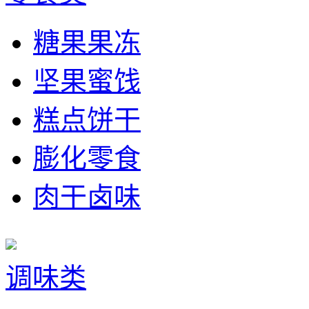
糖果果冻
坚果蜜饯
糕点饼干
膨化零食
肉干卤味
调味类