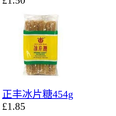
£1.50
正丰冰片糖454g
£1.85