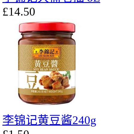
£14.50
李锦记黄豆酱240g