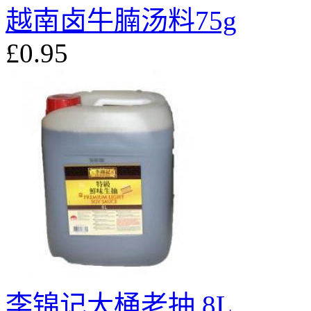
越南卤牛腩汤料75g
£0.95
李锦记大桶老抽 8L