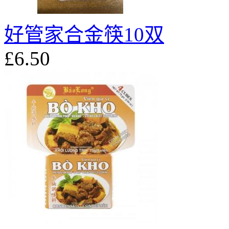
好管家合金筷10双
£6.50