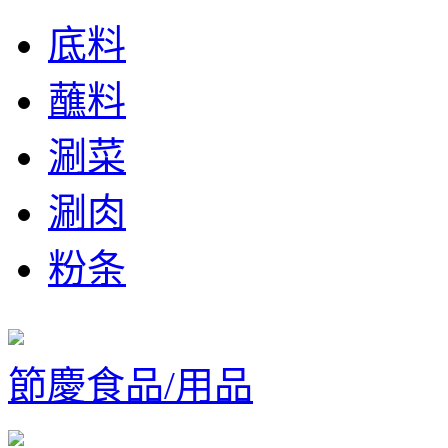
底料
蘸料
涮菜
涮肉
粉条
節慶食品/用品