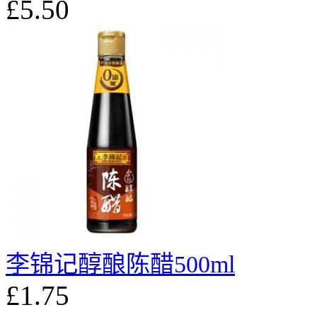
£5.50
李锦记醇酿陈醋500ml
£1.75