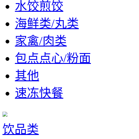
水饺煎饺
海鲜类/丸类
家禽/肉类
包点点心/粉面
其他
速冻快餐
饮品类