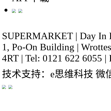
SUPERMARKET
|
Day In 
1, Po-On Building
|
Wrottes
4RT
|
Tel: 0121 622 6055
|
技术支持：e思维科技 微信:em