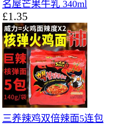
名屋芒果牛乳 340ml
£1.35
三养辣鸡双倍辣面5连包