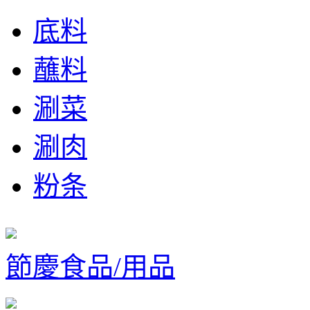
底料
蘸料
涮菜
涮肉
粉条
節慶食品/用品