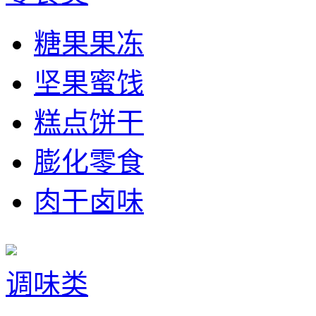
糖果果冻
坚果蜜饯
糕点饼干
膨化零食
肉干卤味
调味类