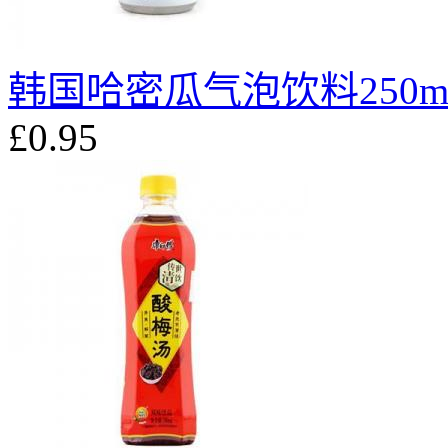
韩国哈密瓜气泡饮料250m
£0.95