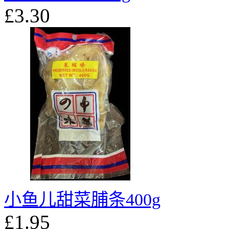
£3.30
小鱼儿甜菜脯条400g
£1.95