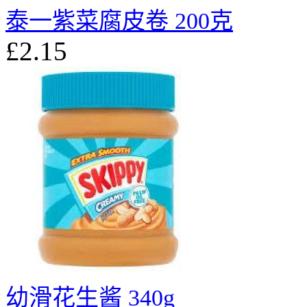
泰一紫菜腐皮卷 200克
£2.15
幼滑花生酱 340g