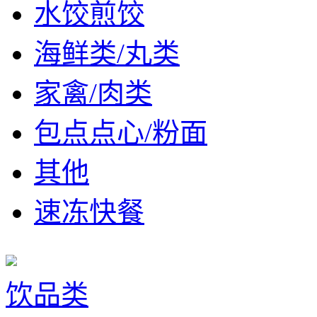
水饺煎饺
海鲜类/丸类
家禽/肉类
包点点心/粉面
其他
速冻快餐
饮品类