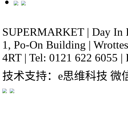
SUPERMARKET
|
Day In 
1, Po-On Building
|
Wrottes
4RT
|
Tel: 0121 622 6055
|
技术支持：e思维科技 微信:em