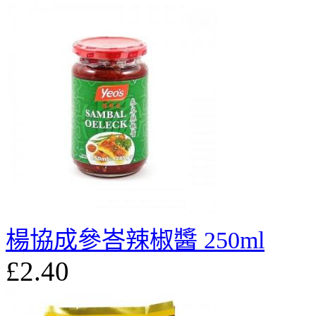
楊協成參峇辣椒醬 250ml
£2.40