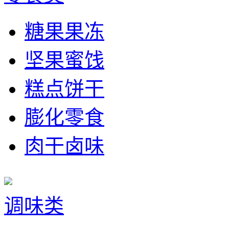
糖果果冻
坚果蜜饯
糕点饼干
膨化零食
肉干卤味
调味类