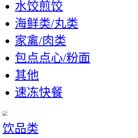
水饺煎饺
海鲜类/丸类
家禽/肉类
包点点心/粉面
其他
速冻快餐
饮品类