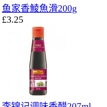
鱼家香鯪魚滑200g
£3.25
李锦记调味香醋207ml