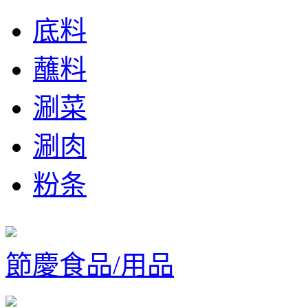
底料
蘸料
涮菜
涮肉
粉条
節慶食品/用品