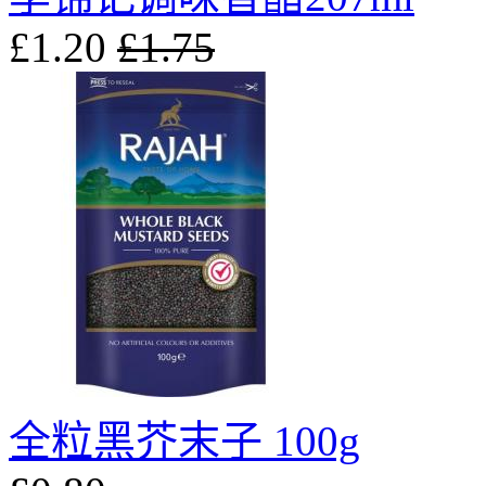
£1.20
£1.75
全粒黑芥末子 100g