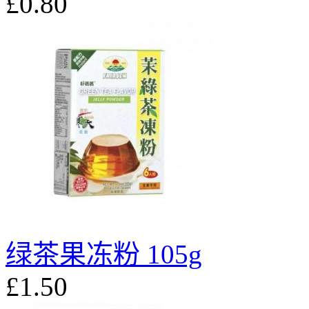
£0.80
绿茶果冻粉 105g
£1.50