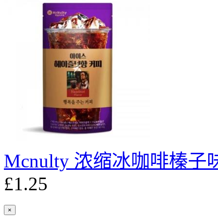
Mcnulty 浓缩冰咖啡榛子味
£1.25
×