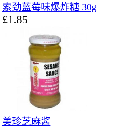
索劲蓝莓味爆炸糖 30g
£1.85
美珍芝麻酱