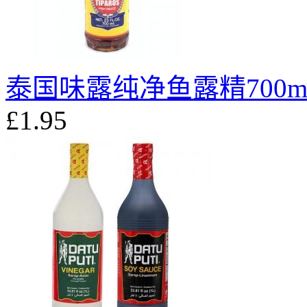
泰国味露纯净鱼露精700m
£1.95