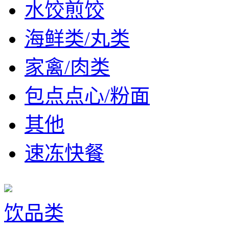
水饺煎饺
海鲜类/丸类
家禽/肉类
包点点心/粉面
其他
速冻快餐
饮品类