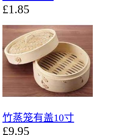
£1.85
竹蒸笼有盖10寸
£9.95