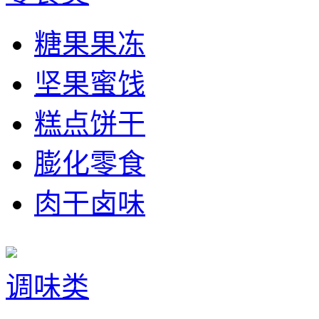
糖果果冻
坚果蜜饯
糕点饼干
膨化零食
肉干卤味
调味类