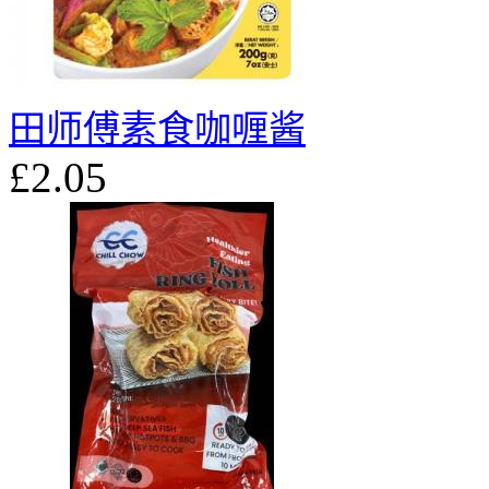
田师傅素食咖喱酱
£2.05