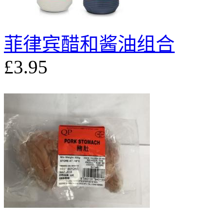
菲律宾醋和酱油组合
£3.95