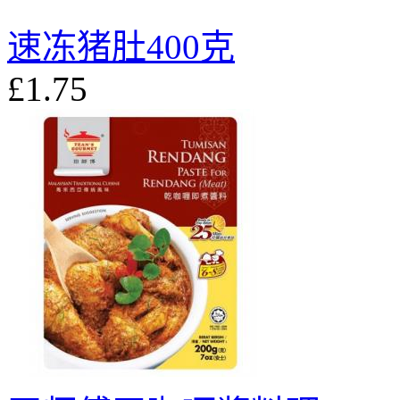
速冻猪肚400克
£1.75