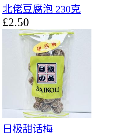
北佬豆腐泡 230克
£2.50
日极甜话梅