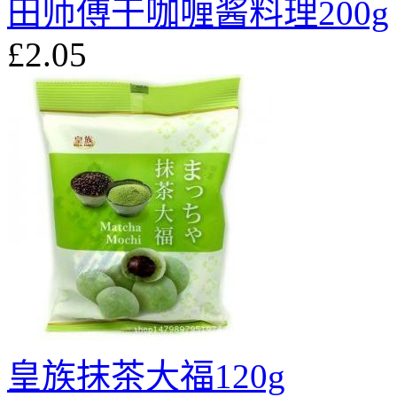
田师傅干咖喱酱料理200g
£2.05
皇族抹茶大福120g