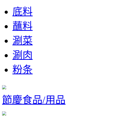
底料
蘸料
涮菜
涮肉
粉条
節慶食品/用品