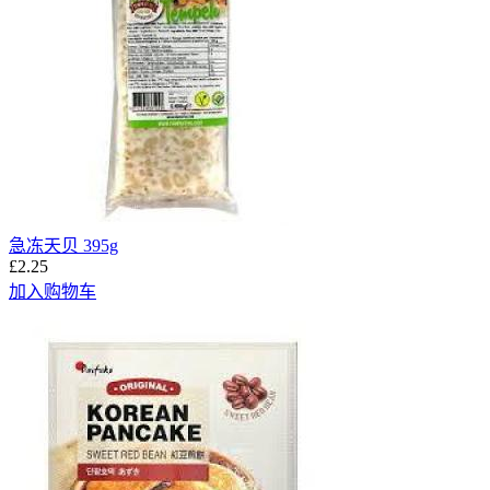
急冻天贝 395g
£2.25
加入购物车