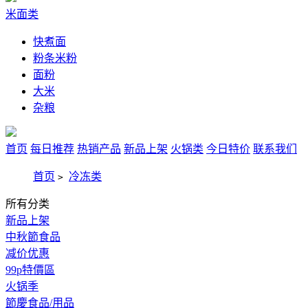
米面类
快煮面
粉条米粉
面粉
大米
杂粮
首页
每日推荐
热销产品
新品上架
火锅类
今日特价
联系我们
首页
冷冻类
>
所有分类
新品上架
中秋節食品
减价优惠
99p特價區
火锅季
節慶食品/用品