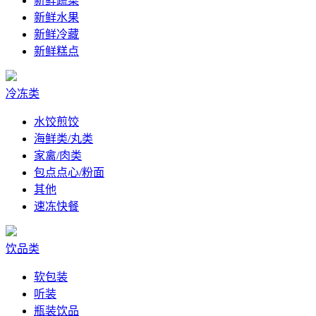
新鲜蔬菜
新鲜水果
新鲜冷藏
新鲜糕点
冷冻类
水饺煎饺
海鲜类/丸类
家禽/肉类
包点点心/粉面
其他
速冻快餐
饮品类
软包装
听装
瓶装饮品