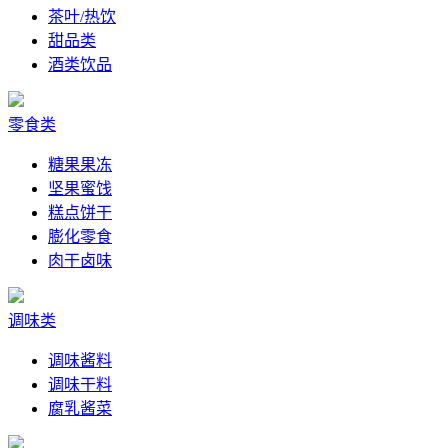
茶叶/热饮
甜品类
酒类饮品
零食类
糖果果冻
坚果蜜饯
糕点饼干
膨化零食
肉干卤味
调味类
调味酱料
调味干料
腐乳酱菜