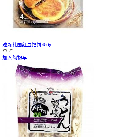
速冻韩国红豆馅饼480g
£5.25
加入购物车