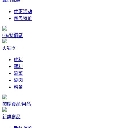
减价优惠
优惠活动
每周特价
99p特價區
火锅季
底料
蘸料
涮菜
涮肉
粉条
節慶食品/用品
新鲜食品