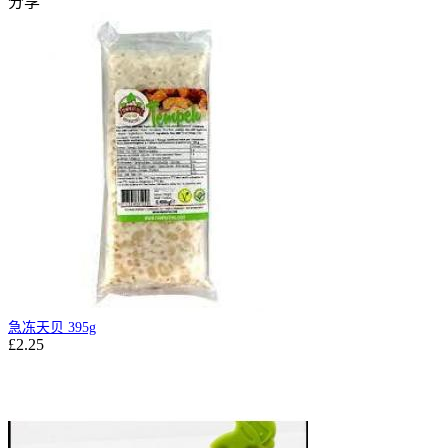
分享
急冻天贝 395g
£2.25