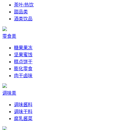
茶叶/热饮
甜品类
酒类饮品
零食类
糖果果冻
坚果蜜饯
糕点饼干
膨化零食
肉干卤味
调味类
调味酱料
调味干料
腐乳酱菜