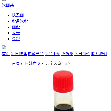
米面类
快煮面
粉条米粉
面粉
大米
杂粮
首页
每日推荐
热销产品
新品上架
火锅类
今日特价
联系我们
首页
日韩煮味
万字照烧汁250ml
>
>