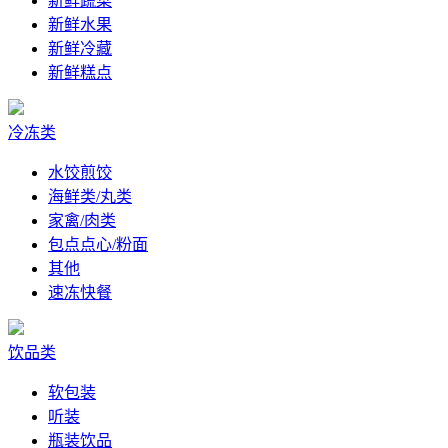
新鲜蔬菜
新鲜水果
新鲜冷藏
新鲜糕点
冷冻类
水饺煎饺
海鲜类/丸类
家禽/肉类
包点点心/粉面
其他
速冻快餐
饮品类
软包装
听装
瓶装饮品