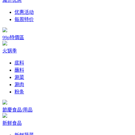
减价优惠
优惠活动
每周特价
99p特價區
火锅季
底料
蘸料
涮菜
涮肉
粉条
節慶食品/用品
新鲜食品