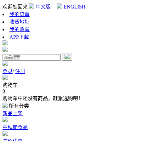
欢迎您回来
中文版
ENGLISH
我的订单
收货地址
我的收藏
APP下载
登录
/
注册
购物车
0
购物车中还没有商品，赶紧选购吧！
所有分类
新品上架
中秋節食品