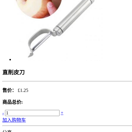
直削皮刀
售价：
£1.25
商品总价:
-
+
加入购物车