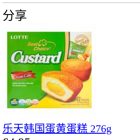
分享
乐天韩国蛋黄蛋糕 276g