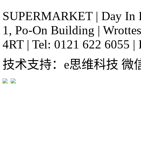
SUPERMARKET
|
Day In 
1, Po-On Building
|
Wrottes
4RT
|
Tel: 0121 622 6055
|
技术支持：e思维科技 微信:em