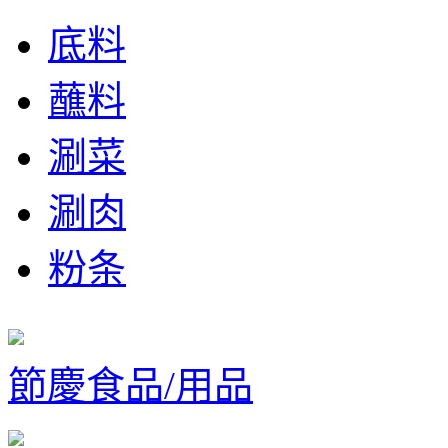
底料
蘸料
涮菜
涮肉
粉条
節慶食品/用品