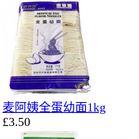
麦阿姨全蛋幼面1kg
£3.50