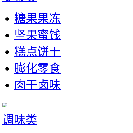
糖果果冻
坚果蜜饯
糕点饼干
膨化零食
肉干卤味
调味类