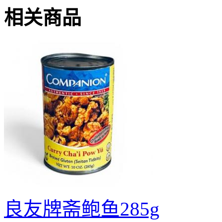
相关商品
良友牌斋鲍鱼285g