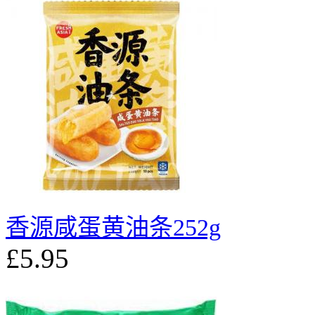
香源咸蛋黄油条252g
£5.95