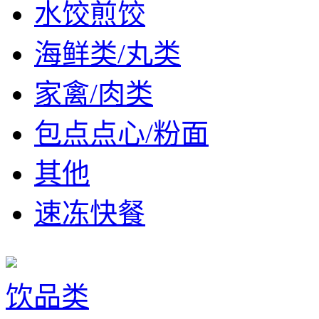
水饺煎饺
海鲜类/丸类
家禽/肉类
包点点心/粉面
其他
速冻快餐
饮品类