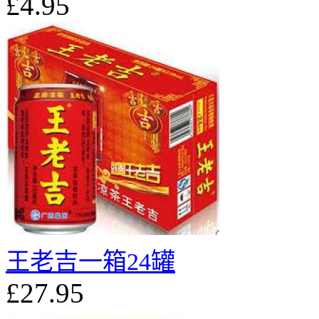
£4.95
王老吉一箱24罐
£27.95