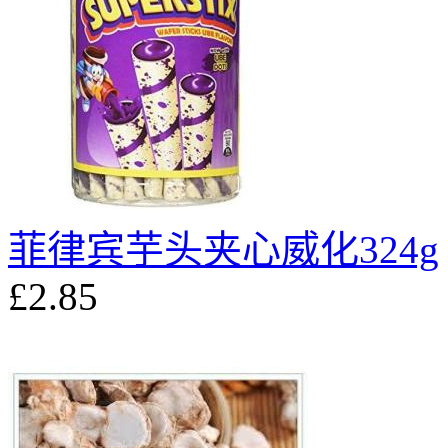
菲律宾芋头夹心威化324g
£2.85