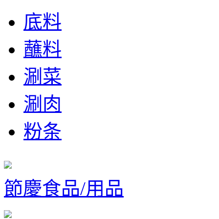
底料
蘸料
涮菜
涮肉
粉条
節慶食品/用品