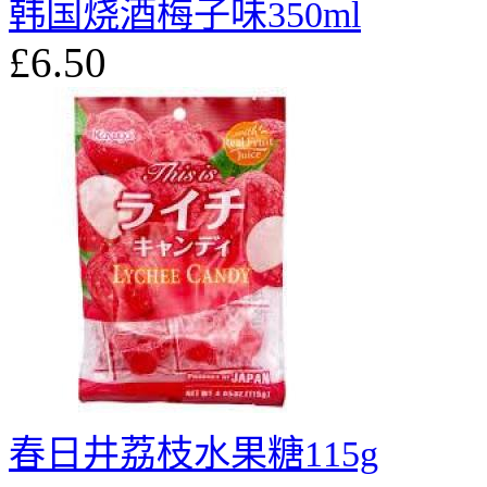
韩国烧酒梅子味350ml
£6.50
春日井荔枝水果糖115g