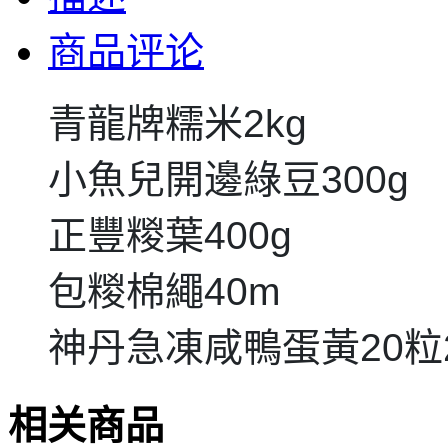
商品评论
青龍牌糯米2kg
小魚兒開邊綠豆300g
正豐糉葉400g
包糉棉繩40m
神丹急凍咸鴨蛋黃20粒2
相关商品