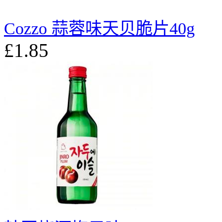
Cozzo 蒜蓉味天贝脆片40g
£1.85