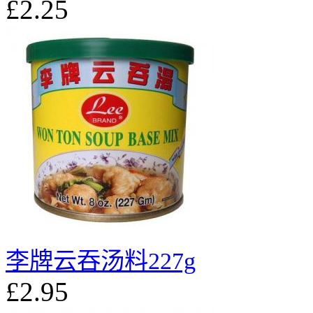
£2.25
李牌云吞汤料227g
£2.95