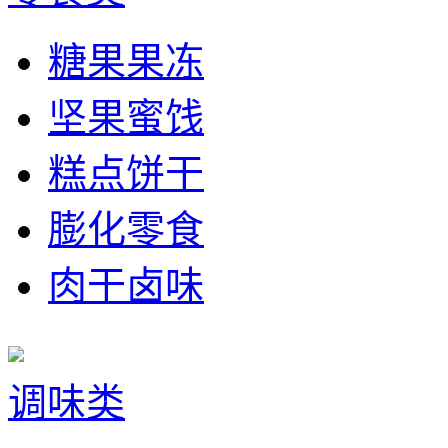
糖果果冻
坚果蜜饯
糕点饼干
膨化零食
肉干卤味
调味类