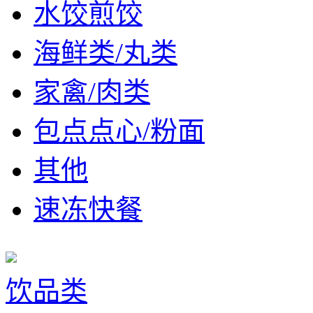
水饺煎饺
海鲜类/丸类
家禽/肉类
包点点心/粉面
其他
速冻快餐
饮品类