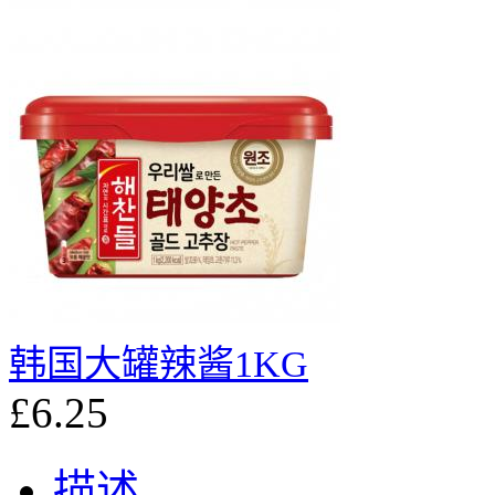
韩国大罐辣酱1KG
£6.25
描述