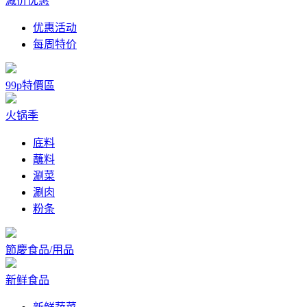
减价优惠
优惠活动
每周特价
99p特價區
火锅季
底料
蘸料
涮菜
涮肉
粉条
節慶食品/用品
新鲜食品