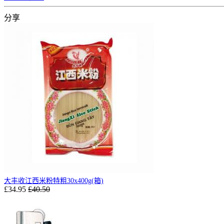
分享
大丰收江西米粉特粗30x400g(箱)
£34.95
£40.50