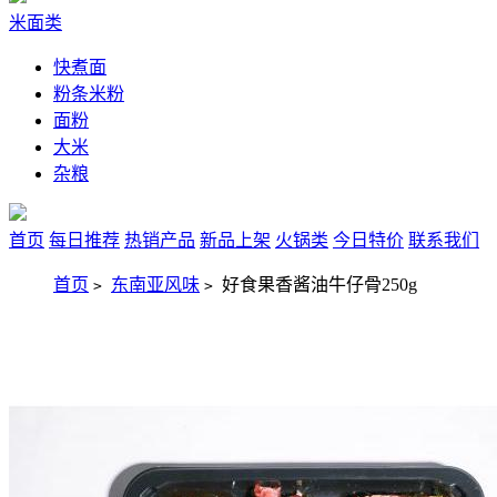
米面类
快煮面
粉条米粉
面粉
大米
杂粮
首页
每日推荐
热销产品
新品上架
火锅类
今日特价
联系我们
首页
东南亚风味
好食果香酱油牛仔骨250g
>
>