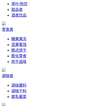
茶叶/热饮
甜品类
酒类饮品
零食类
糖果果冻
坚果蜜饯
糕点饼干
膨化零食
肉干卤味
调味类
调味酱料
调味干料
腐乳酱菜