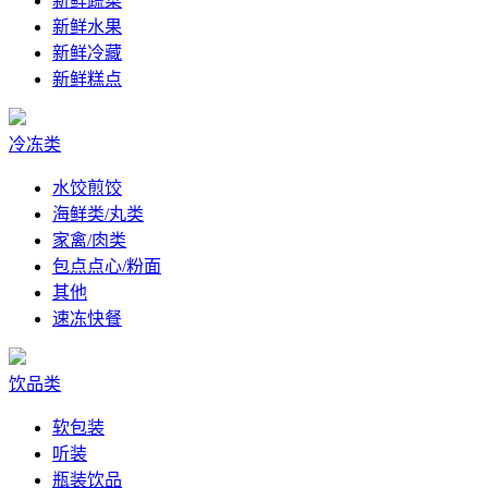
新鲜蔬菜
新鲜水果
新鲜冷藏
新鲜糕点
冷冻类
水饺煎饺
海鲜类/丸类
家禽/肉类
包点点心/粉面
其他
速冻快餐
饮品类
软包装
听装
瓶装饮品