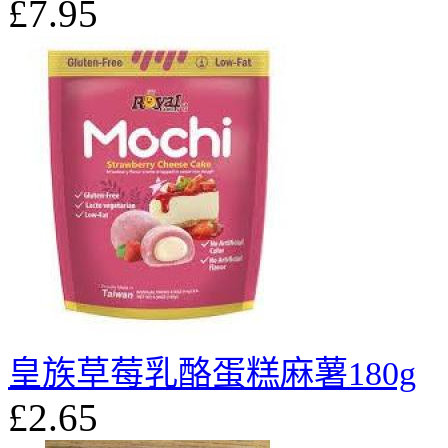
£7.95
皇族草莓乳酪蛋糕麻薯180g
£2.65