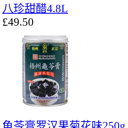
八珍甜醋4.8L
£49.50
龟苓膏罗汉果菊花味250g