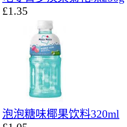
£1.35
泡泡糖味椰果饮料320ml