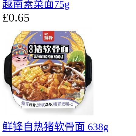
越南素菜面75g
£0.65
鲜锋自热猪软骨面 638g