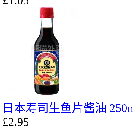
£1.05
日本寿司生鱼片酱油 250m
£2.95