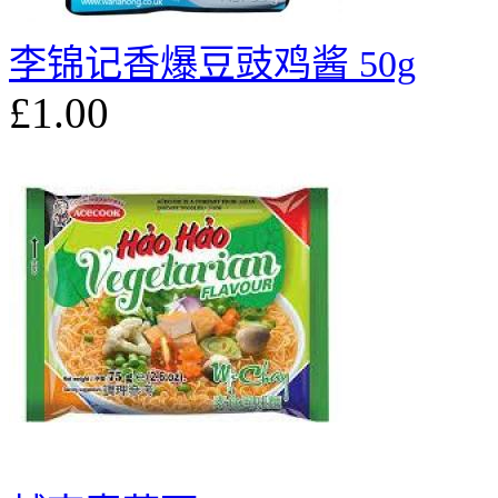
李锦记香爆豆豉鸡酱 50g
£1.00