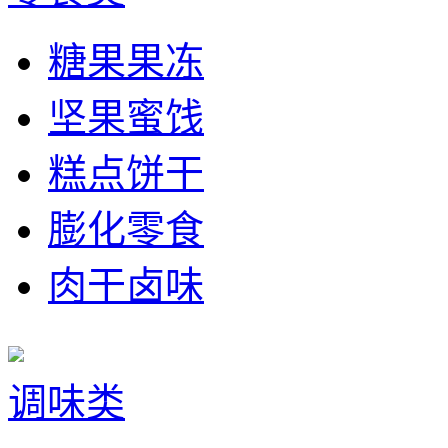
糖果果冻
坚果蜜饯
糕点饼干
膨化零食
肉干卤味
调味类