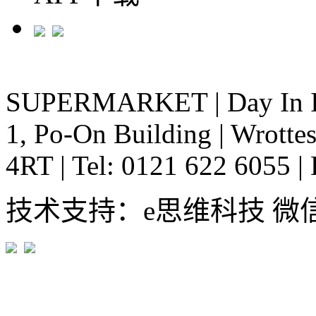
SUPERMARKET
|
Day In 
1, Po-On Building
|
Wrottes
4RT
|
Tel: 0121 622 6055
|
技术支持：e思维科技 微信:em