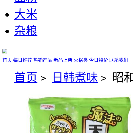
大米
杂粮
首页
每日推荐
热销产品
新品上架
火锅类
今日特价
联系我们
首页
日韩煮味
昭和
>
>