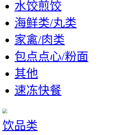
水饺煎饺
海鲜类/丸类
家禽/肉类
包点点心/粉面
其他
速冻快餐
饮品类