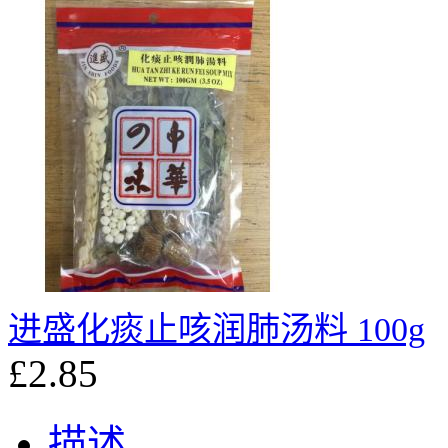
进盛化痰止咳润肺汤料 100g
£2.85
描述