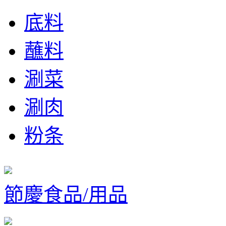
底料
蘸料
涮菜
涮肉
粉条
節慶食品/用品