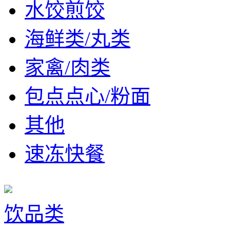
水饺煎饺
海鲜类/丸类
家禽/肉类
包点点心/粉面
其他
速冻快餐
饮品类