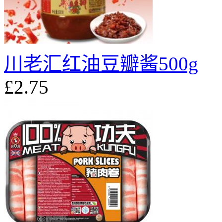
川老汇红油豆瓣酱500g
£2.75