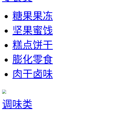
糖果果冻
坚果蜜饯
糕点饼干
膨化零食
肉干卤味
调味类