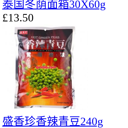
泰国冬荫面箱30X60g
£13.50
盛香珍香辣青豆240g