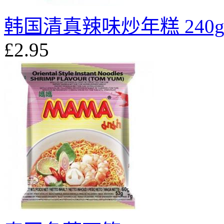
韩国清真辣味炒年糕 240
£2.95