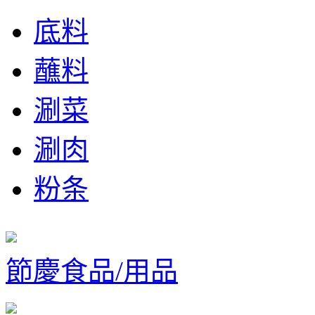
底料
蘸料
涮菜
涮肉
粉条
節慶食品/用品