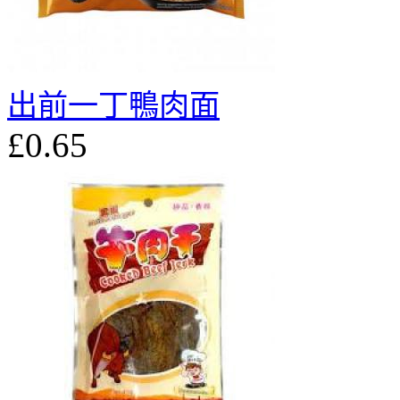
出前一丁鴨肉面
£0.65