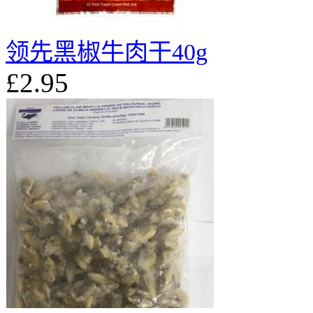
领先黑椒牛肉干40g
£2.95