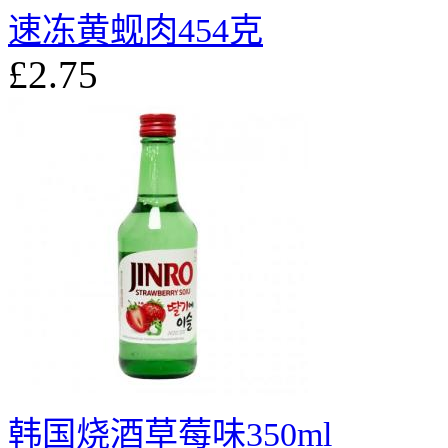
速冻黄蚬肉454克
£2.75
韩国烧酒草莓味350ml