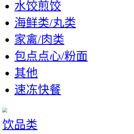
水饺煎饺
海鲜类/丸类
家禽/肉类
包点点心/粉面
其他
速冻快餐
饮品类