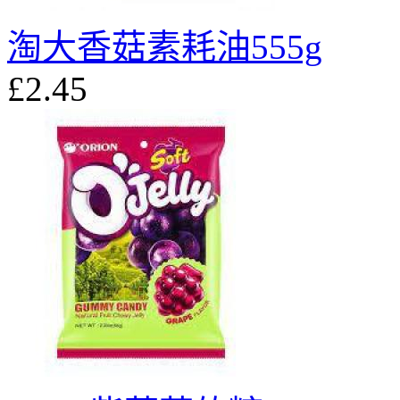
淘大香菇素耗油555g
£2.45