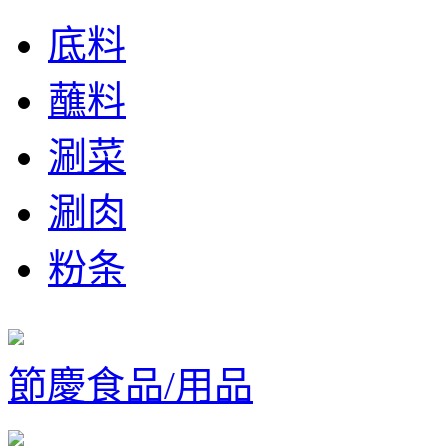
底料
蘸料
涮菜
涮肉
粉条
節慶食品/用品