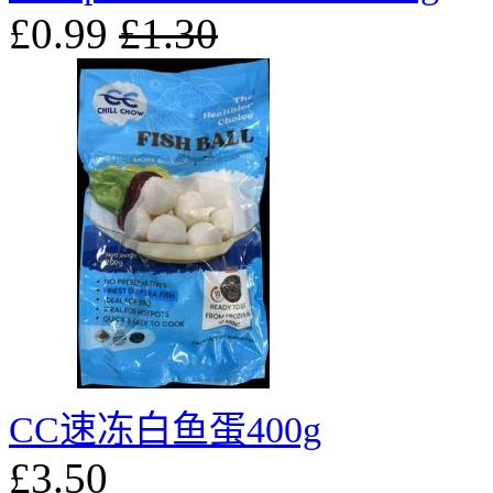
£0.99
£1.30
CC速冻白鱼蛋400g
£3.50