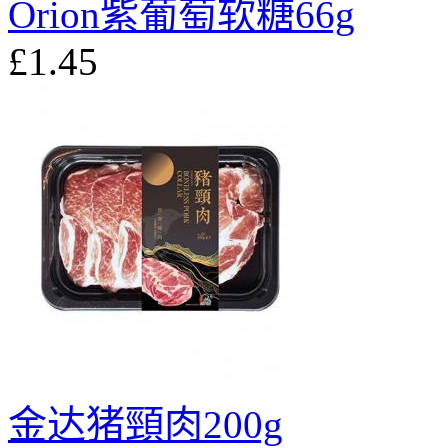
Orion紫葡萄软糖66g
£1.45
金达猪頸肉200g