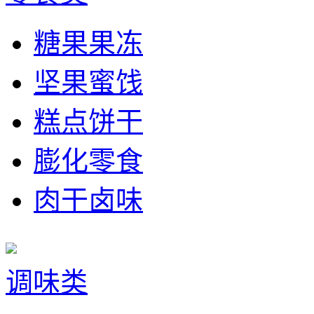
糖果果冻
坚果蜜饯
糕点饼干
膨化零食
肉干卤味
调味类