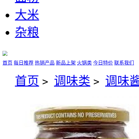
大米
杂粮
首页
每日推荐
热销产品
新品上架
火锅类
今日特价
联系我们
首页
调味类
调味
>
>