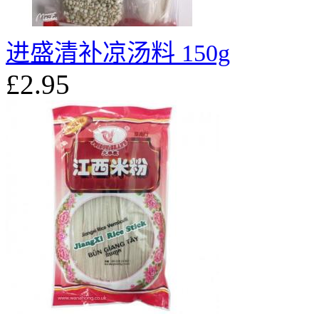
进盛清补凉汤料 150g
£2.95