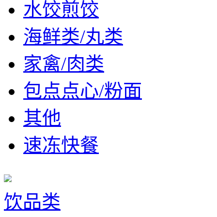
水饺煎饺
海鲜类/丸类
家禽/肉类
包点点心/粉面
其他
速冻快餐
饮品类