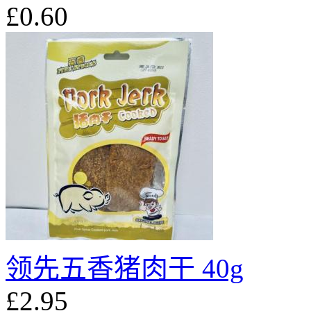
£0.60
领先五香猪肉干 40g
£2.95