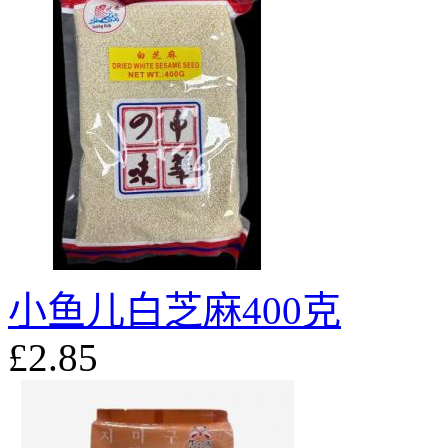
小鱼儿白芝麻400克
£2.85