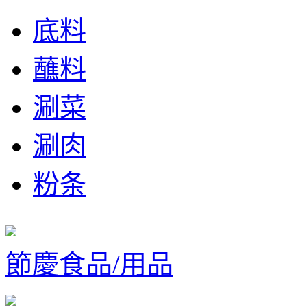
底料
蘸料
涮菜
涮肉
粉条
節慶食品/用品