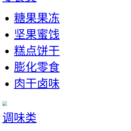
糖果果冻
坚果蜜饯
糕点饼干
膨化零食
肉干卤味
调味类