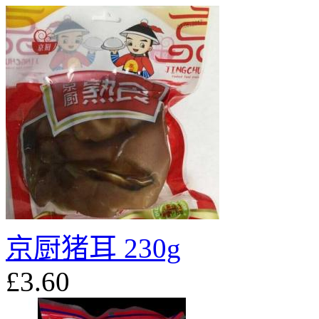
京厨猪耳 230g
£3.60