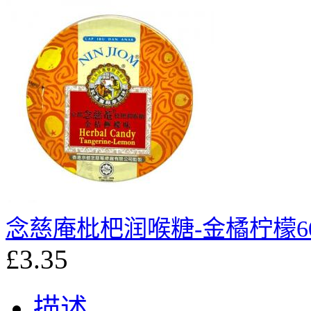
念慈庵枇杷润喉糖-金橘柠檬6
£3.35
描述