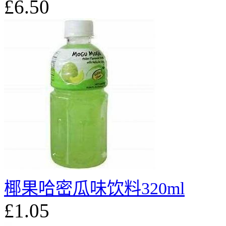
£6.50
椰果哈密瓜味饮料320ml
£1.05