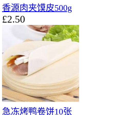
香源肉夹馍皮500g
£2.50
急冻烤鸭卷饼10张