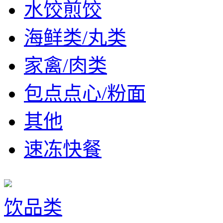
水饺煎饺
海鲜类/丸类
家禽/肉类
包点点心/粉面
其他
速冻快餐
饮品类