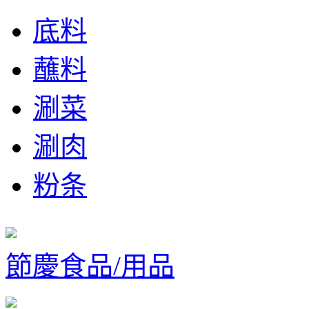
底料
蘸料
涮菜
涮肉
粉条
節慶食品/用品