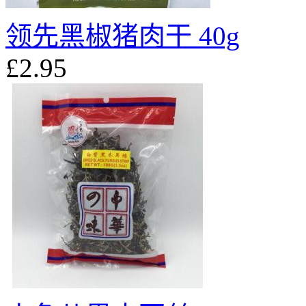
领先黑椒猪肉干 40g
£2.95