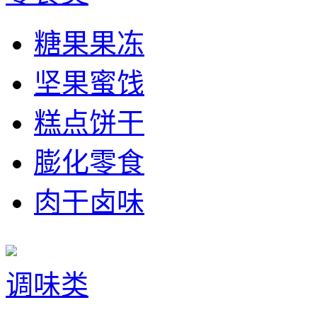
糖果果冻
坚果蜜饯
糕点饼干
膨化零食
肉干卤味
调味类