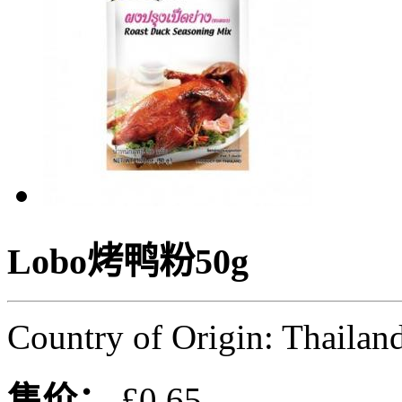
Lobo烤鸭粉50g
Country of Origin: Thailan
售价：
£0.65