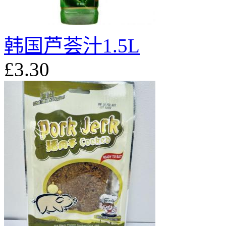
韩国芦荟汁1.5L
£3.30