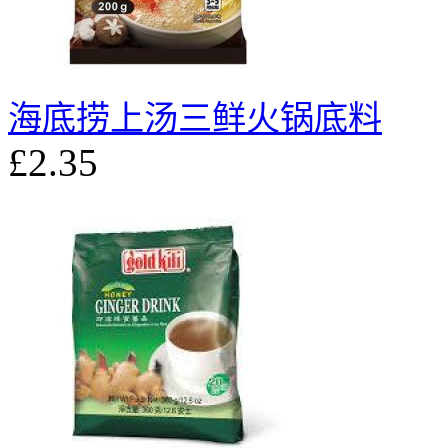
海底捞上汤三鲜火锅底料
£2.35