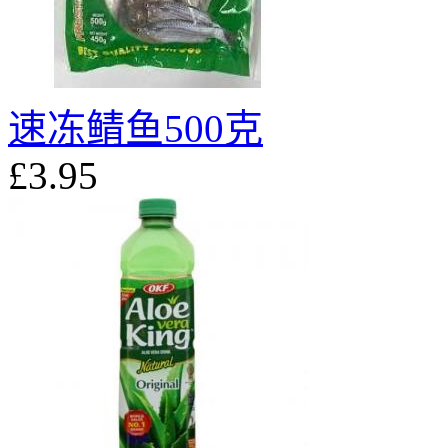
速冻鲭鱼500克
£3.95