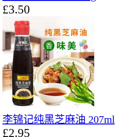
£3.50
李锦记纯黑芝麻油 207ml
£2.95