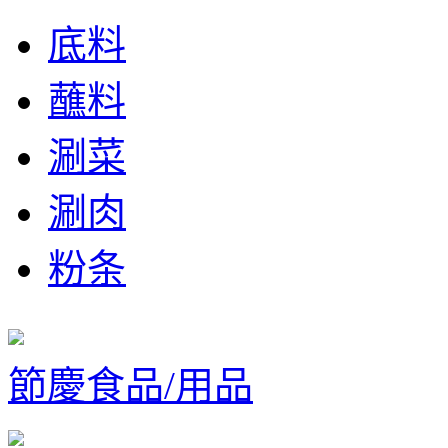
底料
蘸料
涮菜
涮肉
粉条
節慶食品/用品