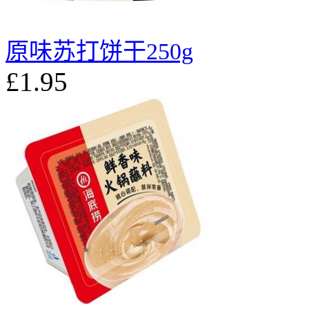
原味苏打饼干250g
£1.95