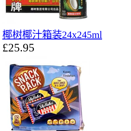
椰树椰汁箱装24x245ml
£25.95