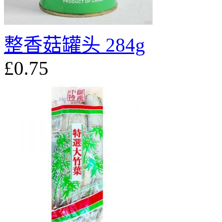
整香菇罐头 284g
£0.75