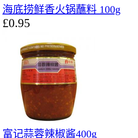
海底捞鲜香火锅蘸料 100g
£0.95
富记蒜蓉辣椒酱400g