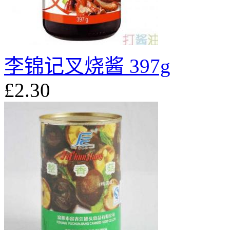
李锦记叉烧酱 397g
£2.30