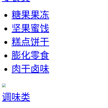
糖果果冻
坚果蜜饯
糕点饼干
膨化零食
肉干卤味
调味类