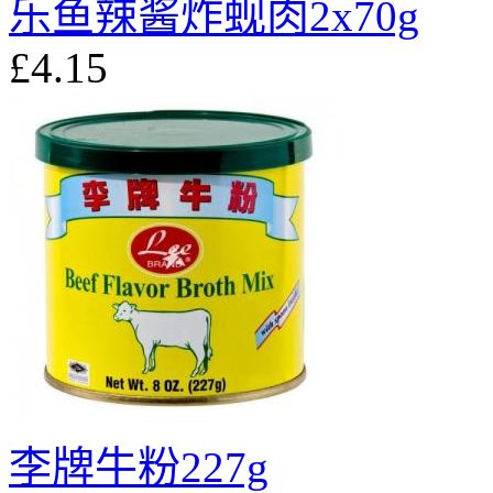
乐鱼辣酱炸蚬肉2x70g
£4.15
李牌牛粉227g