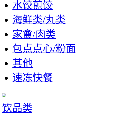
水饺煎饺
海鲜类/丸类
家禽/肉类
包点点心/粉面
其他
速冻快餐
饮品类