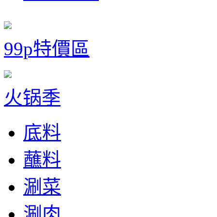
99p特價區
火锅季
底料
蘸料
涮菜
涮肉