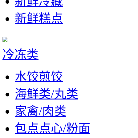
新鲜冷藏
新鲜糕点
冷冻类
水饺煎饺
海鲜类/丸类
家禽/肉类
包点点心/粉面