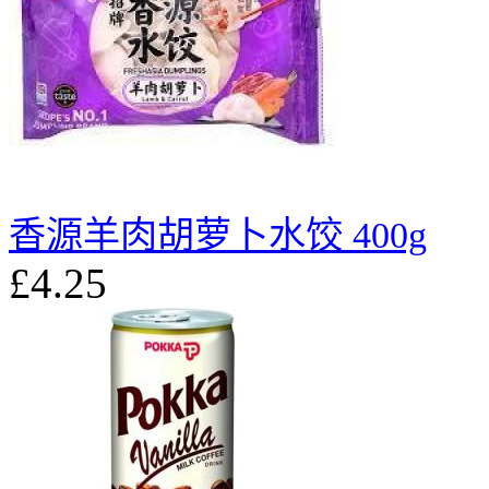
香源羊肉胡萝卜水饺 400g
£4.25