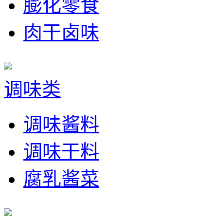
膨化零食
肉干卤味
调味类
调味酱料
调味干料
腐乳酱菜