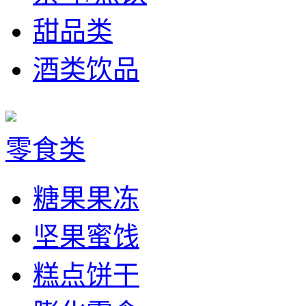
甜品类
酒类饮品
零食类
糖果果冻
坚果蜜饯
糕点饼干