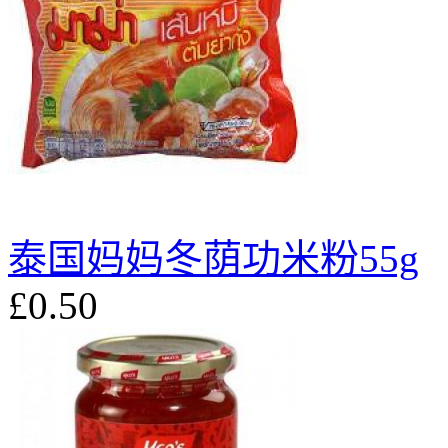
泰国妈妈冬荫功米粉55g
£0.50