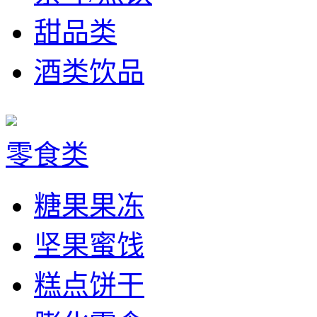
甜品类
酒类饮品
零食类
糖果果冻
坚果蜜饯
糕点饼干