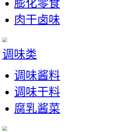
膨化零食
肉干卤味
调味类
调味酱料
调味干料
腐乳酱菜