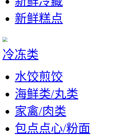
新鲜冷藏
新鲜糕点
冷冻类
水饺煎饺
海鲜类/丸类
家禽/肉类
包点点心/粉面