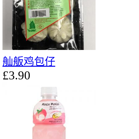
舢舨鸡包仔
£3.90