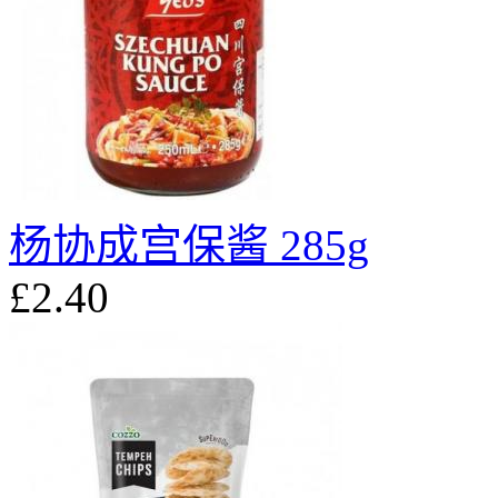
杨协成宫保酱 285g
£2.40