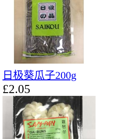
日极葵瓜子200g
£2.05