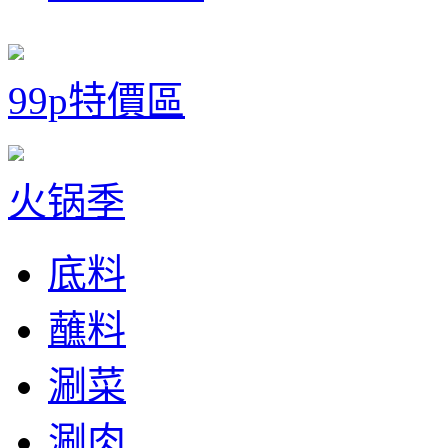
99p特價區
火锅季
底料
蘸料
涮菜
涮肉