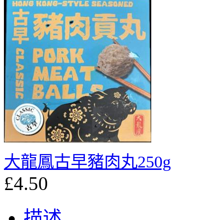
大龍鳳古早豬⾁丸250g
£4.50
描述