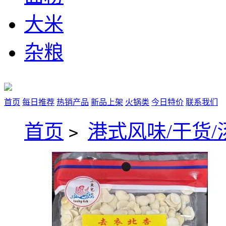
大米
杂粮
首页
每日推荐
热销产品
新品上架
火锅类
今日特价
联系我们
首页
港式风味/干货/
>