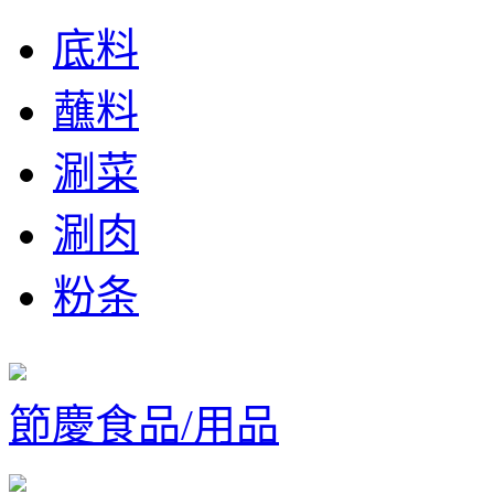
底料
蘸料
涮菜
涮肉
粉条
節慶食品/用品