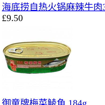
海底捞自热火锅麻辣牛肉3
£9.50
御童牌梅菜鲮鱼 184g