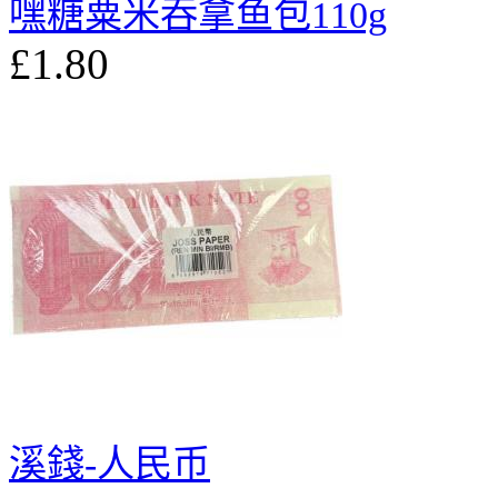
嘿糖粟米吞拿鱼包110g
£1.80
溪錢-人民币