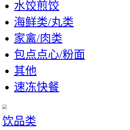
水饺煎饺
海鲜类/丸类
家禽/肉类
包点点心/粉面
其他
速冻快餐
饮品类