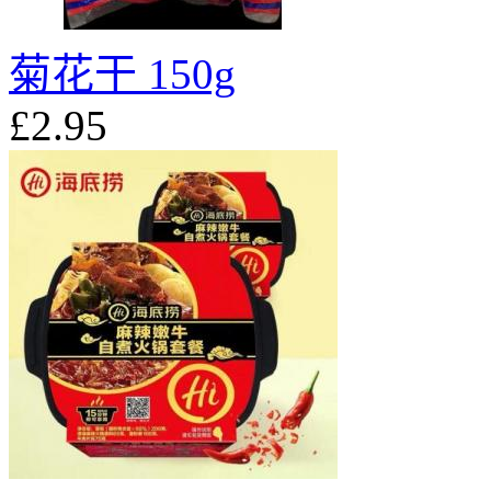
菊花干 150g
£2.95