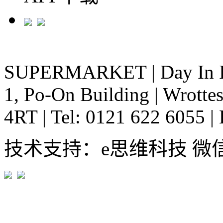
SUPERMARKET
|
Day In 
1, Po-On Building
|
Wrottes
4RT
|
Tel: 0121 622 6055
|
技术支持：e思维科技 微信:em