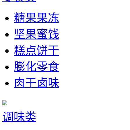
糖果果冻
坚果蜜饯
糕点饼干
膨化零食
肉干卤味
调味类