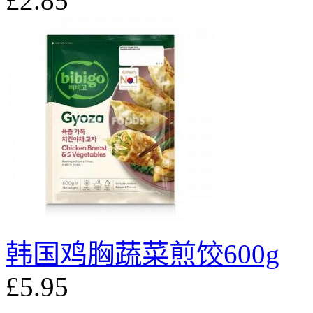
£2.85
韩国鸡胸蔬菜煎饺600g
£5.95