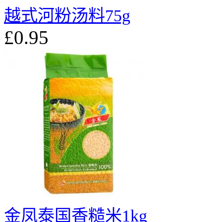
越式河粉汤料75g
£0.95
金凤泰国香糙米1kg