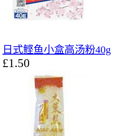
日式鲣鱼小盒高汤粉40g
£1.50