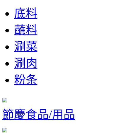
底料
蘸料
涮菜
涮肉
粉条
節慶食品/用品