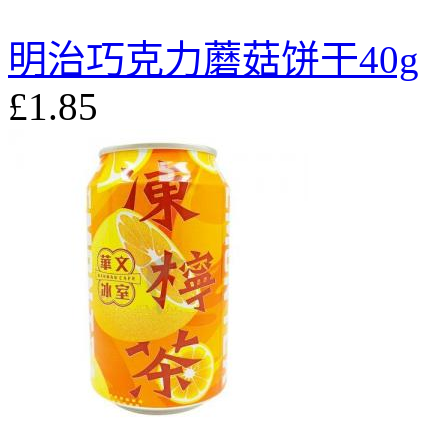
明治巧克力蘑菇饼干40g
£1.85