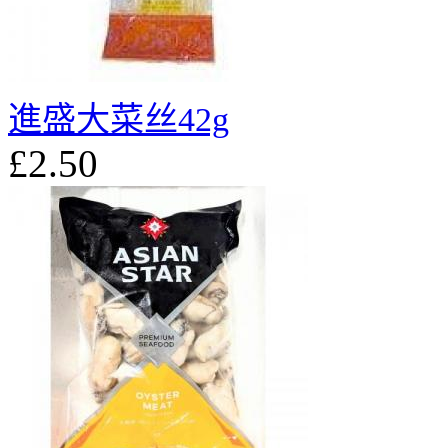
進盛大菜丝42g
£2.50