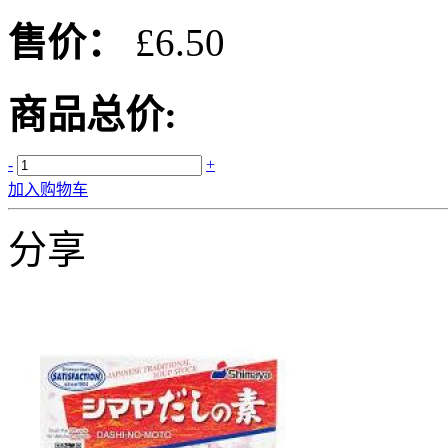
售价：
£6.50
商品总价:
-
+
加入购物车
分享