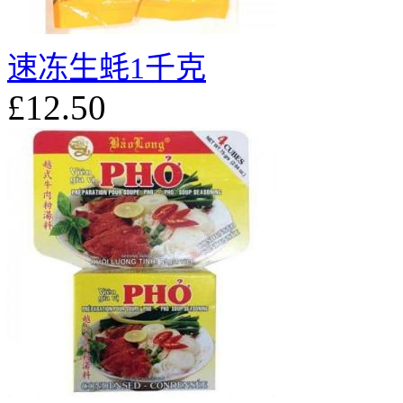
速冻生蚝1千克
£12.50