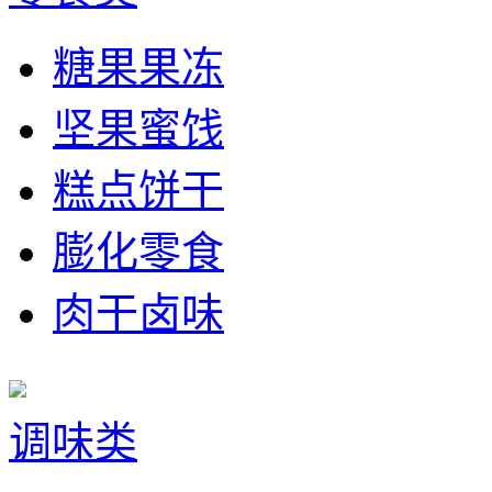
糖果果冻
坚果蜜饯
糕点饼干
膨化零食
肉干卤味
调味类