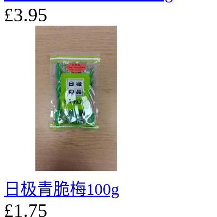
£3.95
日极青脆梅100g
£1.75