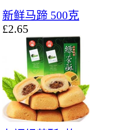
新鲜马蹄 500克
£2.65