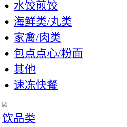
水饺煎饺
海鲜类/丸类
家禽/肉类
包点点心/粉面
其他
速冻快餐
饮品类