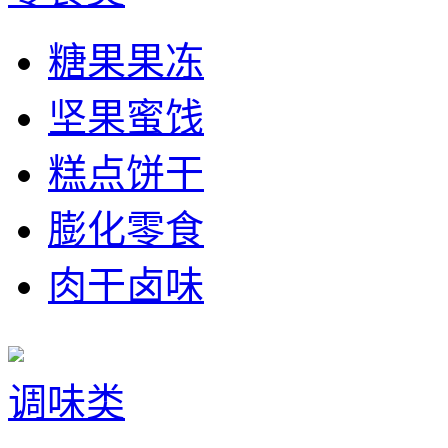
糖果果冻
坚果蜜饯
糕点饼干
膨化零食
肉干卤味
调味类