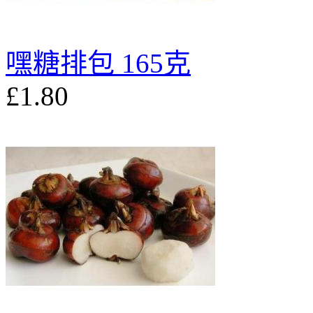
嘿糖排包 165克
£1.80