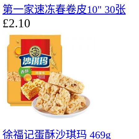
第一家速冻春卷皮10" 30张
£2.10
徐福记蛋酥沙琪玛 469g