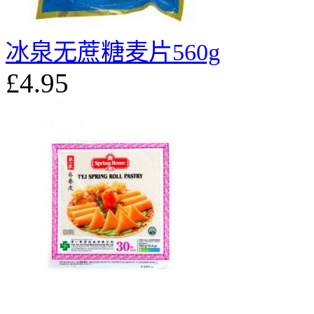
冰泉无蔗糖麦片560g
£4.95