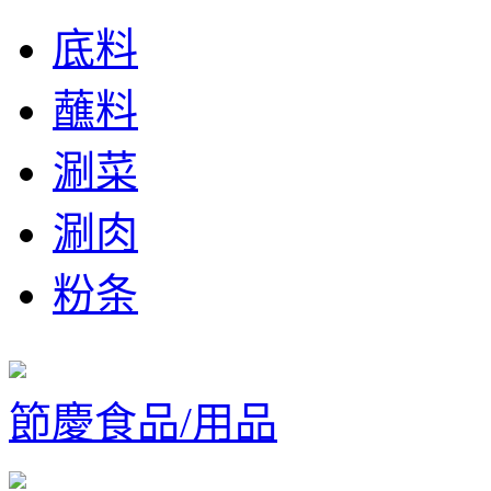
底料
蘸料
涮菜
涮肉
粉条
節慶食品/用品