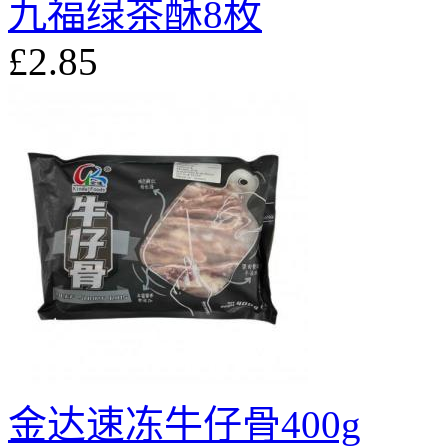
九福绿茶酥8枚
£2.85
金达速冻牛仔骨400g