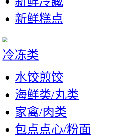
新鲜冷藏
新鲜糕点
冷冻类
水饺煎饺
海鲜类/丸类
家禽/肉类
包点点心/粉面