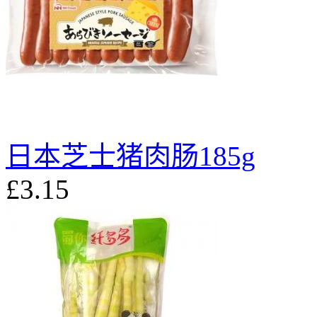
日本芝士猪肉肠185g
£3.15