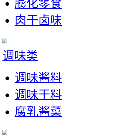
膨化零食
肉干卤味
调味类
调味酱料
调味干料
腐乳酱菜