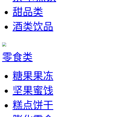
甜品类
酒类饮品
零食类
糖果果冻
坚果蜜饯
糕点饼干