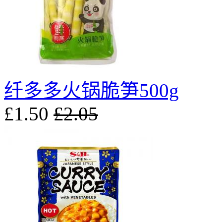
纤多多火锅脆笋500g
£1.50
£2.05