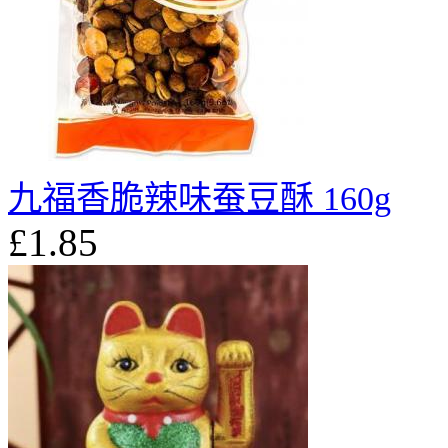
九福香脆辣味蚕豆酥 160g
£1.85