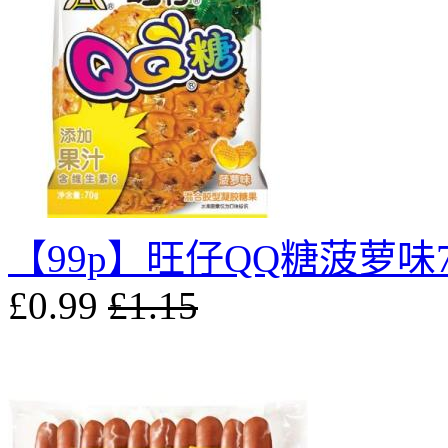
【99p】旺仔QQ糖菠萝味7
£0.99
£1.15