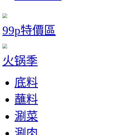
99p特價區
火锅季
底料
蘸料
涮菜
涮肉