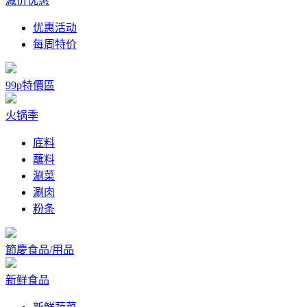
减价优惠
优惠活动
每周特价
99p特價區
火锅季
底料
蘸料
涮菜
涮肉
粉条
節慶食品/用品
新鲜食品