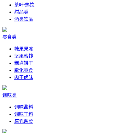
茶叶/热饮
甜品类
酒类饮品
零食类
糖果果冻
坚果蜜饯
糕点饼干
膨化零食
肉干卤味
调味类
调味酱料
调味干料
腐乳酱菜