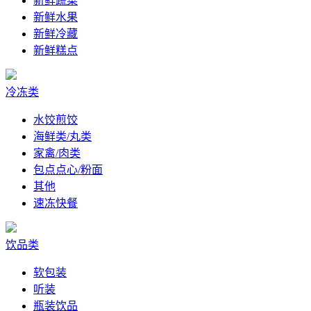
新鲜蔬菜
新鲜水果
新鲜冷藏
新鲜糕点
冷冻类
水饺煎饺
海鲜类/丸类
家禽/肉类
包点点心/粉面
其他
速冻快餐
饮品类
软包装
听装
瓶装饮品