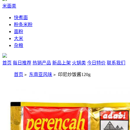
米面类
快煮面
粉条米粉
面粉
大米
杂粮
首页
每日推荐
热销产品
新品上架
火锅类
今日特价
联系我们
首页
东南亚风味
印尼炒饭酱120g
>
>