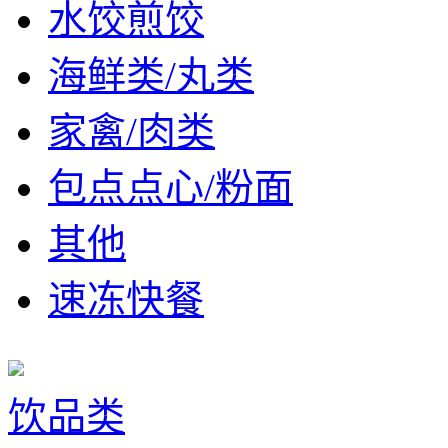
水饺煎饺
海鲜类/丸类
家禽/肉类
包点点心/粉面
其他
速冻快餐
饮品类