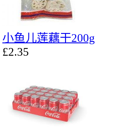
小鱼儿莲藕干200g
£2.35