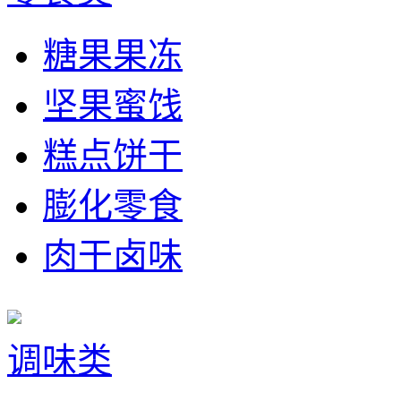
糖果果冻
坚果蜜饯
糕点饼干
膨化零食
肉干卤味
调味类