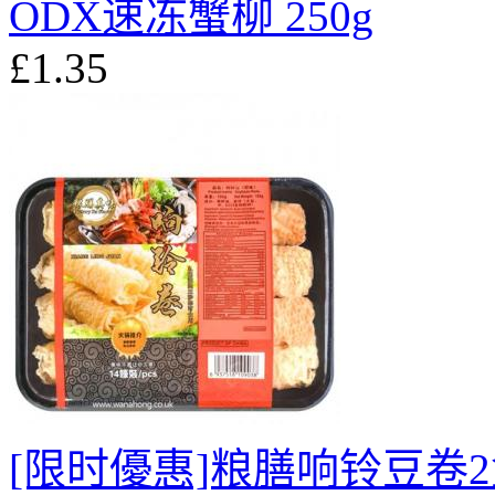
ODX速冻蟹柳 250g
£1.35
[限时優惠]粮膳响铃豆卷2