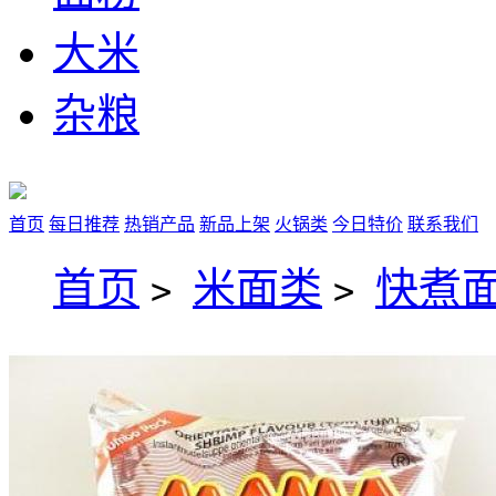
大米
杂粮
首页
每日推荐
热销产品
新品上架
火锅类
今日特价
联系我们
首页
米面类
快煮
>
>