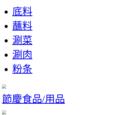
底料
蘸料
涮菜
涮肉
粉条
節慶食品/用品