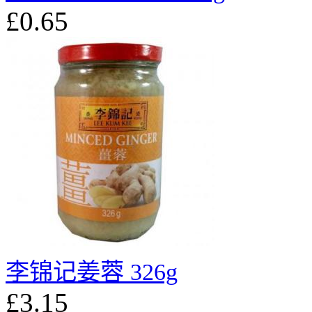
£0.65
李锦记姜蓉 326g
£3.15