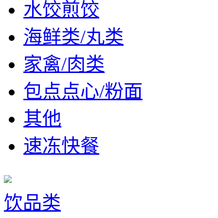
水饺煎饺
海鲜类/丸类
家禽/肉类
包点点心/粉面
其他
速冻快餐
饮品类