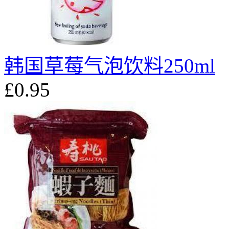
韩国草莓气泡饮料250ml
£0.95