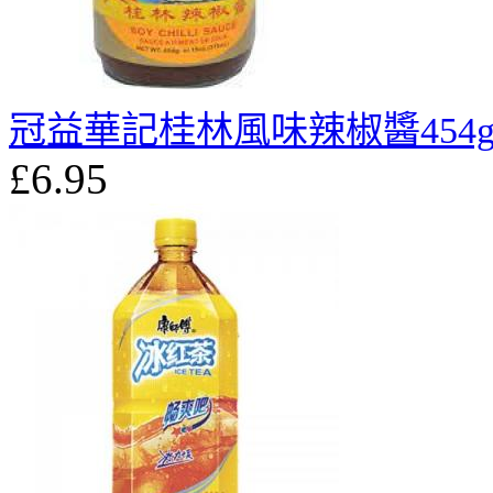
冠益華記桂林風味辣椒醬454
£6.95