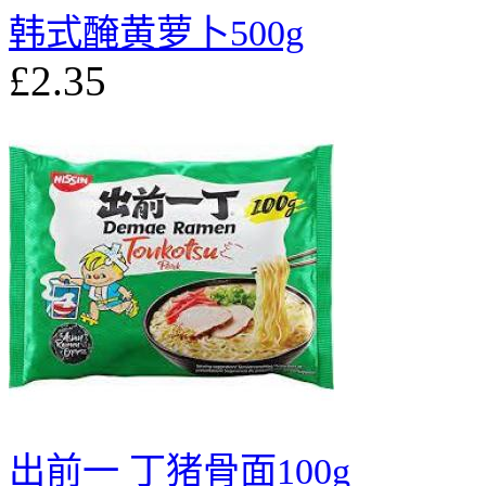
韩式醃黄萝卜500g
£2.35
出前一 丁猪骨面100g