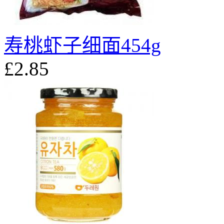
寿桃虾子细面454g
£2.85