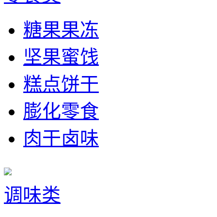
糖果果冻
坚果蜜饯
糕点饼干
膨化零食
肉干卤味
调味类