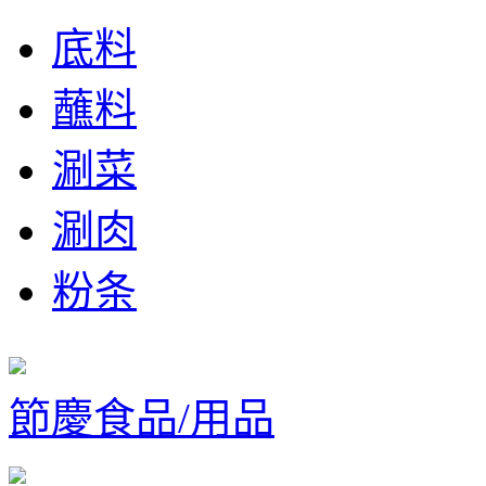
底料
蘸料
涮菜
涮肉
粉条
節慶食品/用品