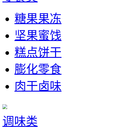
糖果果冻
坚果蜜饯
糕点饼干
膨化零食
肉干卤味
调味类