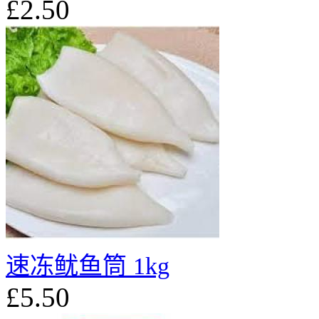
£2.50
速冻鱿鱼筒 1kg
£5.50