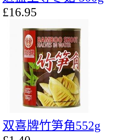
£16.95
双喜牌竹笋角552g