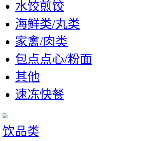
水饺煎饺
海鲜类/丸类
家禽/肉类
包点点心/粉面
其他
速冻快餐
饮品类