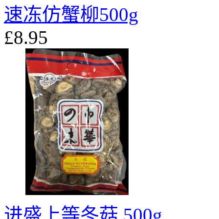
速冻仿蟹柳500g
£8.95
进盛上等冬菇 500g