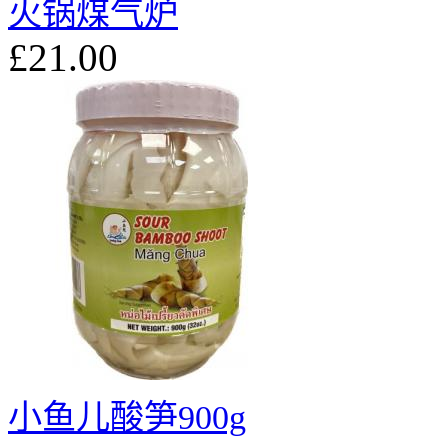
火锅煤气炉
£21.00
小鱼儿酸笋900g