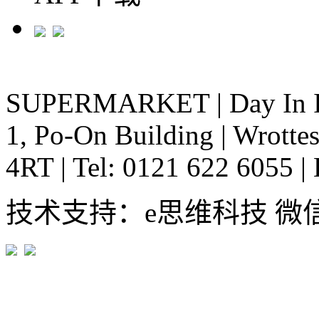
SUPERMARKET
|
Day In 
1, Po-On Building
|
Wrottes
4RT
|
Tel: 0121 622 6055
|
技术支持：e思维科技 微信:em