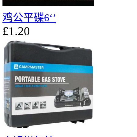
鸡公平碟6‘’
£1.20