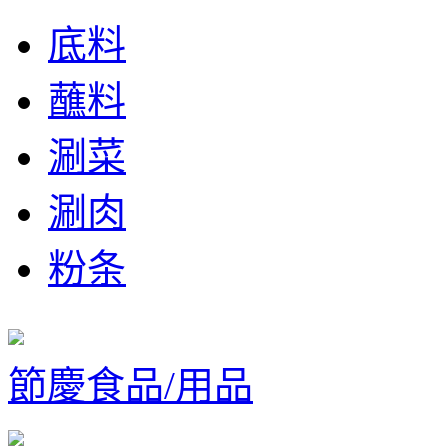
底料
蘸料
涮菜
涮肉
粉条
節慶食品/用品