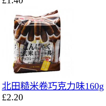
£1.40
北田糙米卷巧克力味160g
£2.20