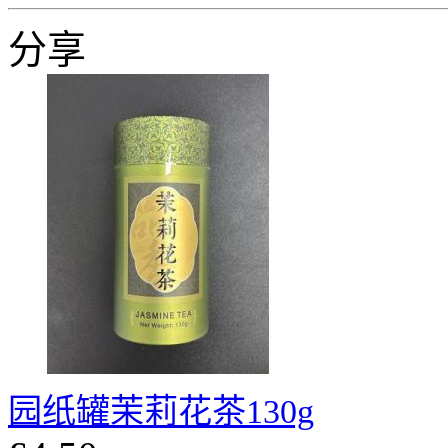
分享
园纸罐茉莉花茶130g