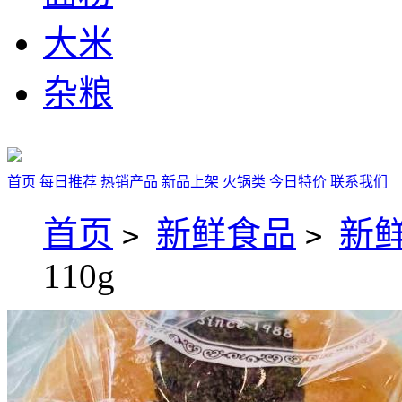
大米
杂粮
首页
每日推荐
热销产品
新品上架
火锅类
今日特价
联系我们
首页
新鲜食品
新
>
>
110g