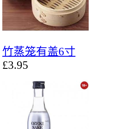
竹蒸笼有盖6寸
£3.95