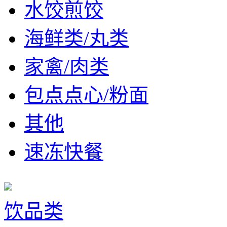
水饺煎饺
海鲜类/丸类
家禽/肉类
包点点心/粉面
其他
速冻快餐
饮品类