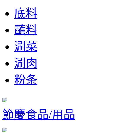
底料
蘸料
涮菜
涮肉
粉条
節慶食品/用品