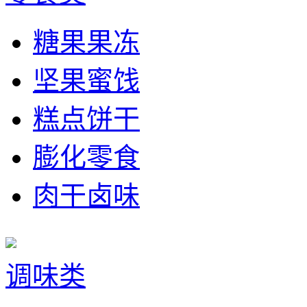
糖果果冻
坚果蜜饯
糕点饼干
膨化零食
肉干卤味
调味类