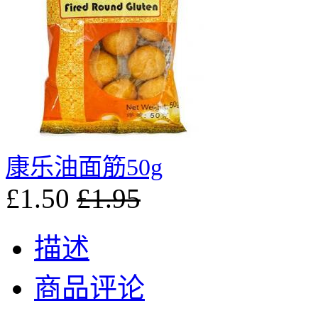
康乐油面筋50g
£1.50
£1.95
描述
商品评论