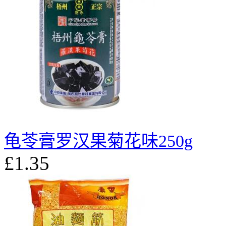
龟苓膏罗汉果菊花味250g
£1.35