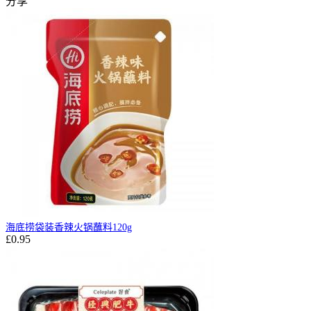
分享
海底捞袋装香辣火锅蘸料120g
£0.95