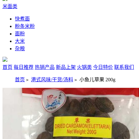
米面类
快煮面
粉条米粉
面粉
大米
杂粮
首页
每日推荐
热销产品
新品上架
火锅类
今日特价
联系我们
首页
港式风味/干货/汤料
小鱼儿草果 200g
>
>