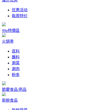
减价优惠
优惠活动
每周特价
99p特價區
火锅季
底料
蘸料
涮菜
涮肉
粉条
節慶食品/用品
新鲜食品