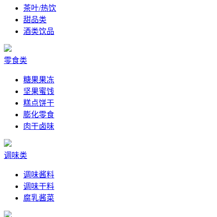
茶叶/热饮
甜品类
酒类饮品
零食类
糖果果冻
坚果蜜饯
糕点饼干
膨化零食
肉干卤味
调味类
调味酱料
调味干料
腐乳酱菜