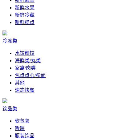
新鲜蔬菜
新鲜水果
新鲜冷藏
新鲜糕点
冷冻类
水饺煎饺
海鲜类/丸类
家禽/肉类
包点点心/粉面
其他
速冻快餐
饮品类
软包装
听装
瓶装饮品