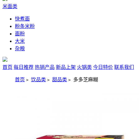
米面类
快煮面
粉条米粉
面粉
大米
杂粮
首页
每日推荐
热销产品
新品上架
火锅类
今日特价
联系我们
首页
饮品类
甜品类
多多芝麻糊
>
>
>