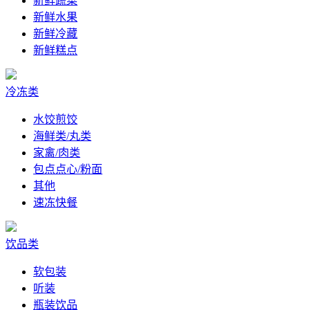
新鲜蔬菜
新鲜水果
新鲜冷藏
新鲜糕点
冷冻类
水饺煎饺
海鲜类/丸类
家禽/肉类
包点点心/粉面
其他
速冻快餐
饮品类
软包装
听装
瓶装饮品