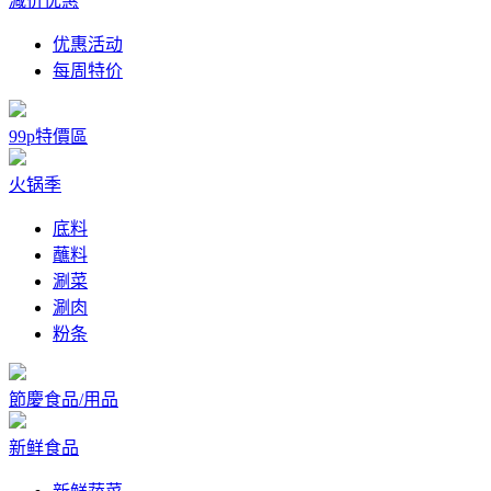
减价优惠
优惠活动
每周特价
99p特價區
火锅季
底料
蘸料
涮菜
涮肉
粉条
節慶食品/用品
新鲜食品