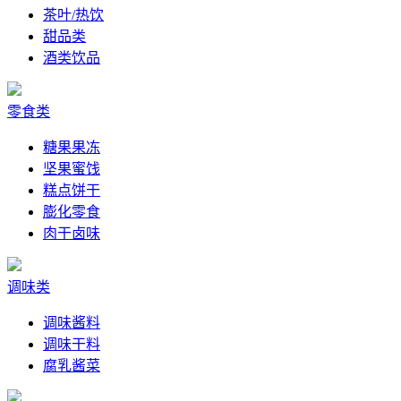
茶叶/热饮
甜品类
酒类饮品
零食类
糖果果冻
坚果蜜饯
糕点饼干
膨化零食
肉干卤味
调味类
调味酱料
调味干料
腐乳酱菜