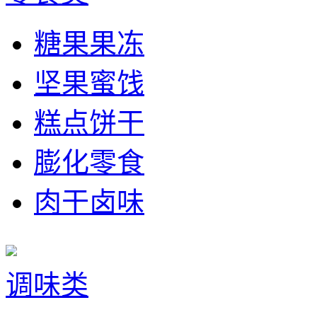
糖果果冻
坚果蜜饯
糕点饼干
膨化零食
肉干卤味
调味类