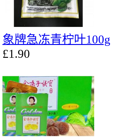
象牌急冻青柠叶100g
£1.90