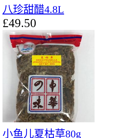
八珍甜醋4.8L
£49.50
小鱼儿夏枯草80g