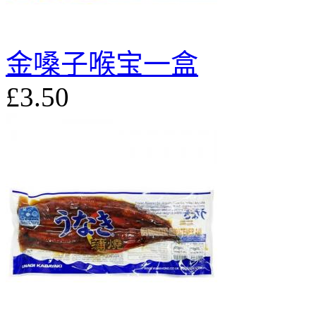
金嗓子喉宝一盒
£3.50