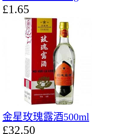
£1.65
金星玫瑰露酒500ml
£32.50