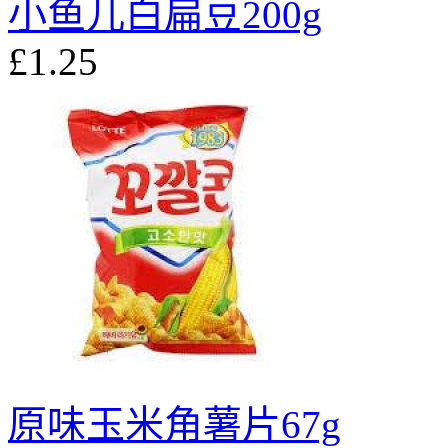
小鱼儿白扁豆200g
£1.25
原味玉米角薯片67g