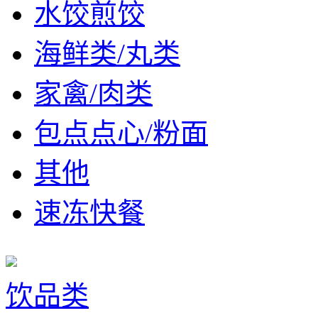
水饺煎饺
海鲜类/丸类
家禽/肉类
包点点心/粉面
其他
速冻快餐
饮品类