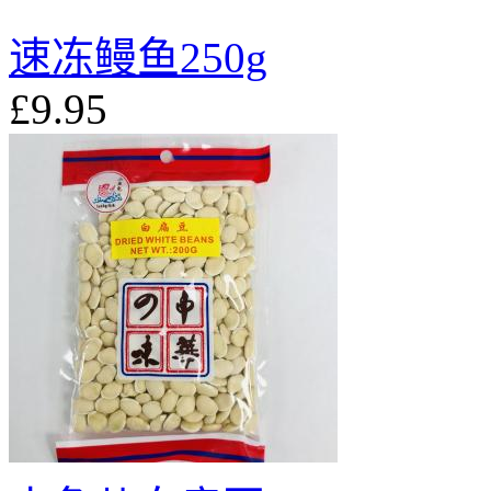
速冻鳗鱼250g
£9.95