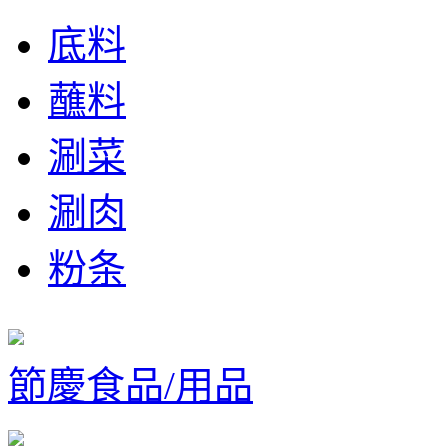
底料
蘸料
涮菜
涮肉
粉条
節慶食品/用品