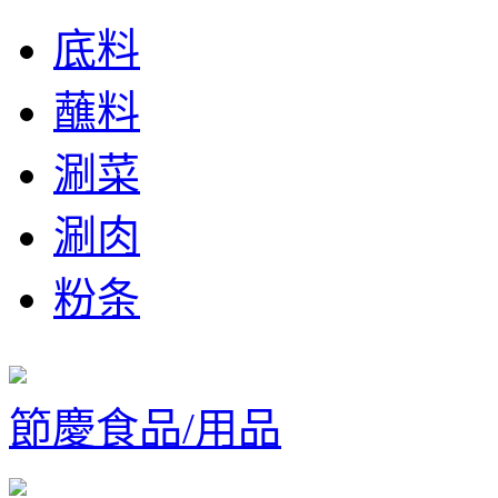
底料
蘸料
涮菜
涮肉
粉条
節慶食品/用品