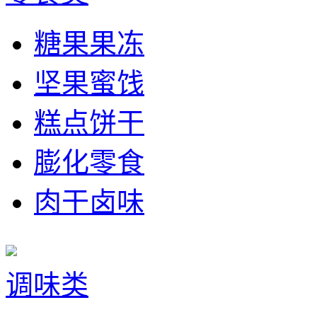
糖果果冻
坚果蜜饯
糕点饼干
膨化零食
肉干卤味
调味类