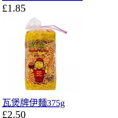
£1.85
瓦煲牌伊麵375g
£2.50