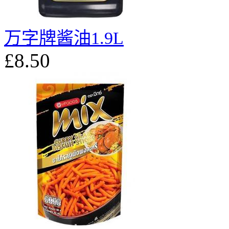
万字牌酱油1.9L
£8.50