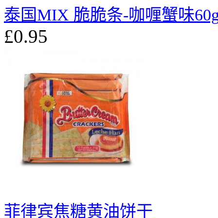
泰国MIX 脆脆条-咖喱蟹味60
£0.95
菲律宾焦糖黄油饼干