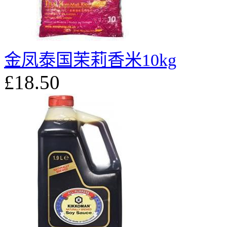
金凤泰国茉莉香米10kg
£18.50