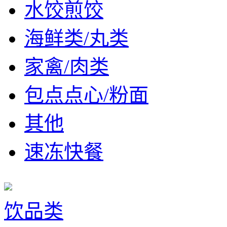
水饺煎饺
海鲜类/丸类
家禽/肉类
包点点心/粉面
其他
速冻快餐
饮品类