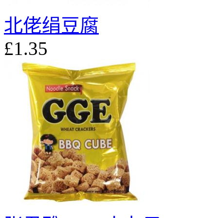
北佬绢豆腐
£1.35