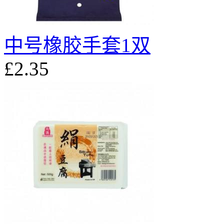
中号橡胶手套1双
£2.35