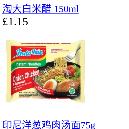
淘大白米醋 150ml
£1.15
印尼洋葱鸡肉汤面75g