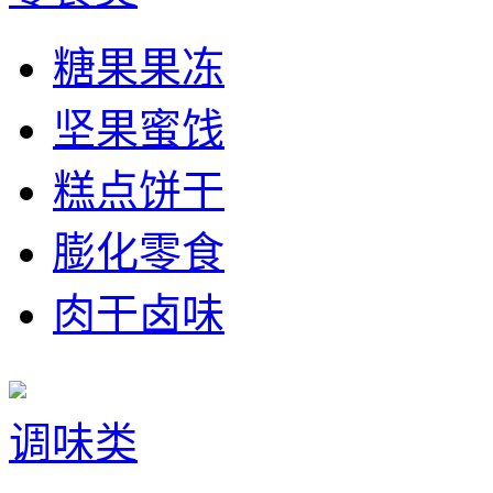
糖果果冻
坚果蜜饯
糕点饼干
膨化零食
肉干卤味
调味类