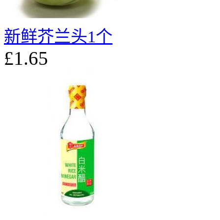
新鲜芥兰头1个
£1.65