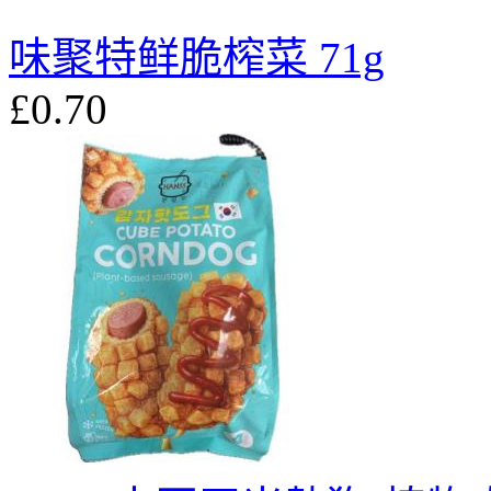
味聚特鲜脆榨菜 71g
£0.70