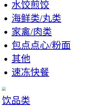
水饺煎饺
海鲜类/丸类
家禽/肉类
包点点心/粉面
其他
速冻快餐
饮品类