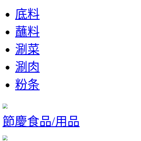
底料
蘸料
涮菜
涮肉
粉条
節慶食品/用品