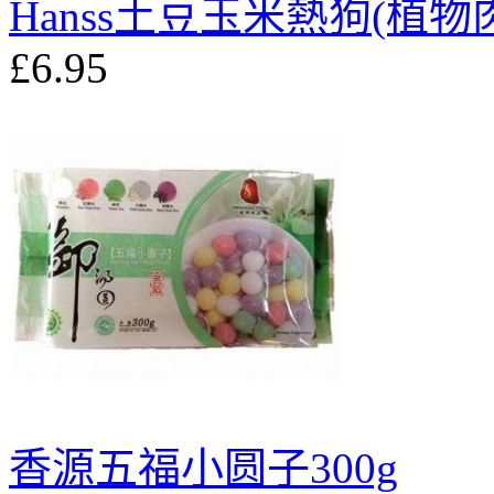
Hanss土豆玉米熱狗(植物肉
£6.95
香源五福小圆子300g